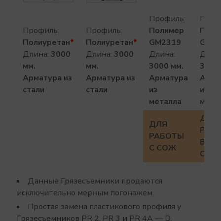
Профиль:
Проф
Профиль:
Профиль:
Полимер
Поли
Полиуретан
*
Полиуретан
*
GM2319
GM23
Длина:
3000
Длина:
3000
Длина:
Длин
мм.
мм.
3000 мм.
3000
Арматура из
Арматура из
Арматура
Арма
стали
стали
из
из
металла
мета
ДЛЯ
ДЛЯ
РАБ
РАБОТЫ
В СУ
С СОЖ
СРЕД
Данные Грязесъемники продаются
исключительно мерным погонажем.
Простая замена пластикового профиля у
Грязесъемников PR 2, PR 3 и PR 4A — D.