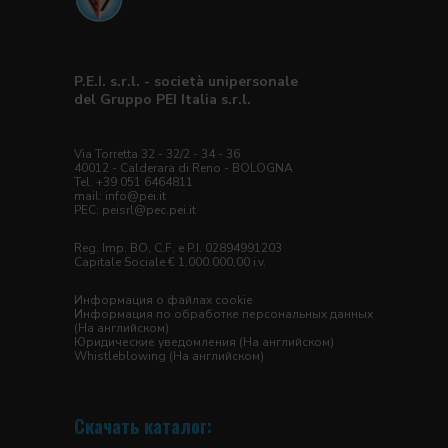
P.E.I. s.r.l. - società unipersonale
del Gruppo PEI Italia s.r.l.
Via Torretta 32 - 32/2 - 34 - 36
40012 - Calderara di Reno - BOLOGNA
Tel. +39 051 6464811
mail:
info@pei.it
PEC:
peisrl@pec.pei.it
Reg. Imp. BO, C.F. e P.I. 02894991203
Capitale Sociale € 1.000.000,00 i.v.
Информация о файлах cookie
Информация по обработке персональных данных
(На английском)
Юридические уведомления
(На английском)
Whistleblowing
(На английском)
Скачать каталог: