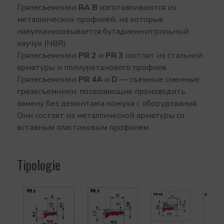
Грязесъемники
RA B
изготавливаются из
металлических профилей, на которые
навулканизовывается бутадиеннитрильный
каучук (NBR).
Грязесъемники
PR 2
и
PR 3
состоят из стальной
арматуры и полиуретанового профиля.
Грязесъемники
PR 4A
и
D
— съемные сменные
грязесъемники, позволяющие производить
замену без демонтажа кожуха с оборудования.
Они состоят из металлической арматуры со
вставным пластиковым профилем.
Tipologie