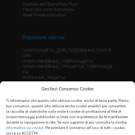
Overhaul and Spare Parts Flyer
Telescopic cover instructions
Sheet-Pocket instructions
Опросные листы:
ГОФРОЗАЩИТЫ_ДЛЯ_ПОДЪЕМНЫХ_ПЛАТФ
ОРМ
ПРЯМОЛИНЕЙНЫЕ_ГОФРОЗАЩИТЫ
ПРЯМОЛИНЕЙНЫЕ_ПРОШИТЫЕ_ГОФРОЗАЩИ
ТЫ
РУЛОННЫЕ_ЗАЩИТЫ
ТЕЛЕСКОПИЧЕСКИЕ_КОЖУХИ
Gestisci Consenso Cookie
ТЕРМОСВАРНЫЕ ГОФРОЗАЩИТЫ ДЛЯ
ЛИНЕЙНЫХ НАПРАВЛЯЮЩИХ
ТРУБЧАТЫЕ ГОФРОЗАЩИТЫ
Ti informiamo che questo sito utilizza cookie, anche di terza parte. Previo
ОПРОСНЫЙ ЛИСТ ДЛЯ SCUDI X-Y
tuo consenso, questo sito utilizza anche cookie analitici per consentire
la raccolta di statistiche sulle visite e cookie di profilazione al fine di
inviare messaggi pubblicitari in linea con le preferenze da te manifestate
ПЕРЕЧЕНЬ МАТЕРИАЛОВ
(1,3 MB)
durante la navigazione in rete. Se vuoi saperne di più consulta la nostra
УСЛОВИЯ ПРОДАЖИ
informativa sui cookie
. Per prestare il consenso all’uso di tutti i cookie
clicca su ACCETTA.