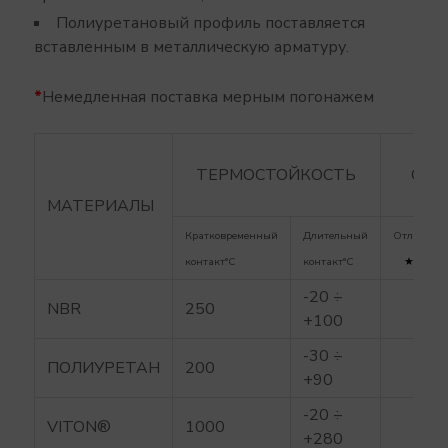
Полиуретановый профиль поставляется
вставленным в металлическую арматуру.
*
Немедленная поставка мерным погонажем
СТ
ТЕРМОСТОЙКОСТЬ
СИН
МАТЕРИАЛЫ
Кратковременный
Длительный
Отличная
контакт
°C
контакт
°C
★★★
-20 ÷
NBR
250
+100
-30 ÷
ПОЛИУРЕТАН
200
•
+90
-20 ÷
VITON®
1000
•
+280