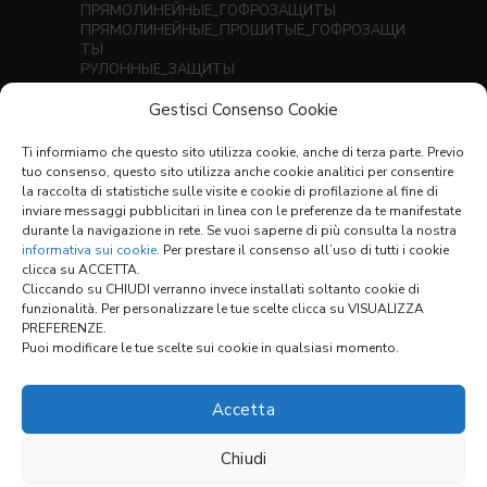
ПРЯМОЛИНЕЙНЫЕ_ГОФРОЗАЩИТЫ
ПРЯМОЛИНЕЙНЫЕ_ПРОШИТЫЕ_ГОФРОЗАЩИ
ТЫ
РУЛОННЫЕ_ЗАЩИТЫ
ТЕЛЕСКОПИЧЕСКИЕ_КОЖУХИ
Gestisci Consenso Cookie
ТЕРМОСВАРНЫЕ ГОФРОЗАЩИТЫ ДЛЯ
ЛИНЕЙНЫХ НАПРАВЛЯЮЩИХ
ТРУБЧАТЫЕ ГОФРОЗАЩИТЫ
Ti informiamo che questo sito utilizza cookie, anche di terza parte. Previo
ОПРОСНЫЙ ЛИСТ ДЛЯ SCUDI X-Y
tuo consenso, questo sito utilizza anche cookie analitici per consentire
la raccolta di statistiche sulle visite e cookie di profilazione al fine di
inviare messaggi pubblicitari in linea con le preferenze da te manifestate
ПЕРЕЧЕНЬ МАТЕРИАЛОВ
(1,3 MB)
durante la navigazione in rete. Se vuoi saperne di più consulta la nostra
УСЛОВИЯ ПРОДАЖИ
informativa sui cookie
. Per prestare il consenso all’uso di tutti i cookie
clicca su ACCETTA.
Cliccando su CHIUDI verranno invece installati soltanto cookie di
Ссылки:
funzionalità. Per personalizzare le tue scelte clicca su VISUALIZZA
PREFERENZE.
Puoi modificare le tue scelte sui cookie in qualsiasi momento.
КОНФИГУРАТОР
Accetta
Chiudi