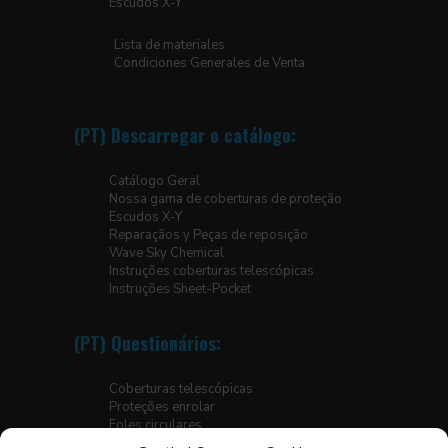
Escudos X-Y
Lista de materiales
Condiciones Generales de Venta
(PT) Descarregar o catálogo:
Catálogo Geral
Nossa gama de coberturas de proteção
Escudos X-Y
Reparaçãos y Peças de reposição
Wave Sky Chemical
Instruções coberturas telescópicas
Instruções Sheet-Pocket
(PT) Questionários:
Coberturas telescópicas
Proteções enrolar
Foles circulares
Foles para plataformas elevatórias