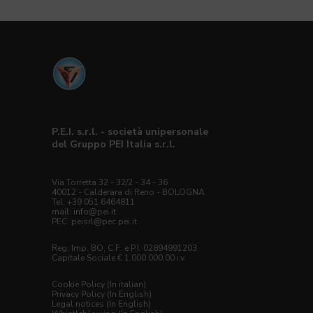
P.E.I. s.r.l. - società unipersonale
del Gruppo PEI Italia s.r.l.
Via Torretta 32 - 32/2 - 34 - 36
40012 - Calderara di Reno - BOLOGNA
Tel. +39 051 6464811
mail:
info@pei.it
PEC:
peisrl@pec.pei.it
Reg. Imp. BO, C.F. e P.I. 02894991203
Capitale Sociale € 1.000.000,00 i.v.
Cookie Policy (In italian)
Privacy Policy (In English)
Legal notices (In English)