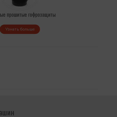
тые прошитые гофрозащиты
Узнать больше
машин