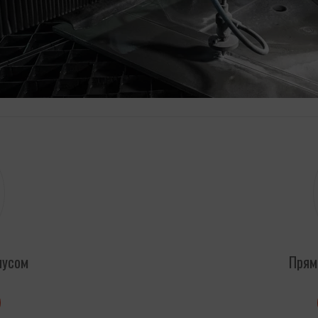
пусом
Прям