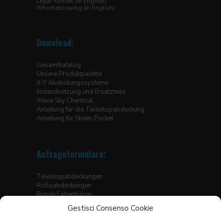
Legal notices (In English)
Whistleblowing (In English)
Download:
Gesamtkatalog
Unsere Produktpalette
X-Y Abdeckungssysteme
Instandsetzung und Ersatzteile
Wave Sky Chemical
Anleitung für die Teleskopabdeckung
Anleitung für Sheet-Pocket
Anfrageformulare:
Teleskopabdeckungen
Rolloabdeckungen
Runde Faltenbälge
Eckige Faltenbälge, genäht
Gestisci Consenso Cookie
Faltenbälge für Hubtische
Thermogeschweisste Bälge für Linearführungen