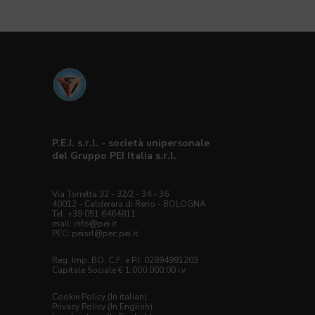
P.E.I. s.r.l. - società unipersonale
del Gruppo PEI Italia s.r.l.
Via Torretta 32 - 32/2 - 34 - 36
40012 - Calderara di Reno - BOLOGNA
Tel. +39 051 6464811
mail:
info@pei.it
PEC:
peisrl@pec.pei.it
Reg. Imp. BO, C.F. e P.I. 02894991203
Capitale Sociale € 1.000.000,00 i.v.
Cookie Policy (In italian)
Privacy Policy (In English)