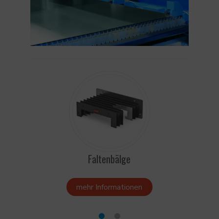
Faltenbälge
Fal
mehr Informationen