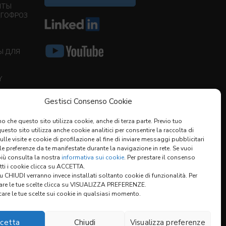
ИТЫ
ГОФРОЗ
Ы ДЛЯ
Y
)
Gestisci Consenso Cookie
o che questo sito utilizza cookie, anche di terza parte. Previo tuo
esto sito utilizza anche cookie analitici per consentire la raccolta di
sulle visite e cookie di profilazione al fine di inviare messaggi pubblicitari
 le preferenze da te manifestate durante la navigazione in rete. Se vuoi
più consulta la nostra
informativa sui cookie
. Per prestare il consenso
utti i cookie clicca su ACCETTA.
 CHIUDI verranno invece installati soltanto cookie di funzionalità. Per
are le tue scelte clicca su VISUALIZZA PREFERENZE.
are le tue scelte sui cookie in qualsiasi momento.
cetta
Chiudi
Visualizza preferenze