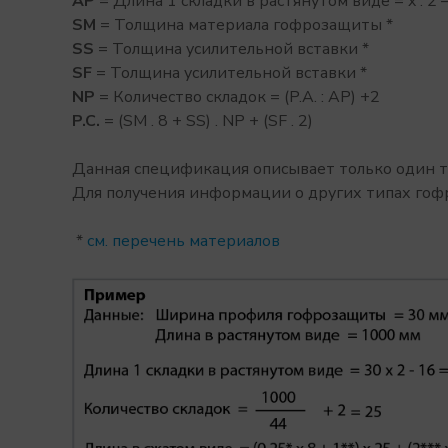
AP
= Длина 1 складки в растянутом виде = x . 2
SM
= Толщина материала гофрозащиты *
SS
= Толщина усилительной вставки *
SF
= Толщина усилительной вставки *
NP
= Количество складок = (P.A. : AP) +2
P.C.
= (SM . 8 + SS) . NP + (SF . 2)
Данная спецификация описывает только один 
Для получения информации о других типах гоф
*
см. перечень материалов