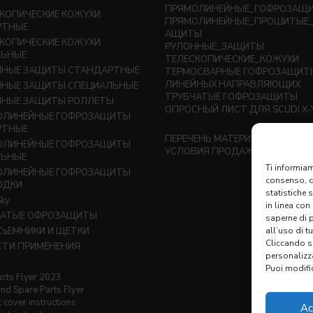
ПРЯМОЛИНЕЙНЫЕ_ГОФРОЗАЩ
КОПИЧЕСКИЕ КОЖУХИ
ПРЯМОЛИНЕЙНЫЕ_ПРОШИТЫЕ_
РТНЫЕ
АЩИТЫ
КОПИЧЕСКИЕ КОЖУХИ
РУЛОННЫЕ_ЗАЩИТЫ
ЛЬНЫЕ
ТЕЛЕСКОПИЧЕСКИЕ_КОЖУХИ
ННЫЕ ЗАЩИТЫ СТАНДАРТНЫЕ
ТЕРМОСВАРНЫЕ ГОФРОЗАЩИТ
ЛИНЕЙНЫХ НАПРАВЛЯЮЩИХ
ННЫЕ ЗАЩИТЫ СПЕЦИАЛЬНЫЕ
ТРУБЧАТЫЕ ГОФРОЗАЩИТЫ
ННЫЕ ЗАЩИТЫ РОЛЛЕТЫ
ОПРОСНЫЙ ЛИСТ ДЛЯ SCUDI X-
ОЛИНЕЙНЫЕ ГОФРОЗАЩИТЫ
РТНЫЕ
ПЕРЕЧЕНЬ МАТЕРИАЛОВ
(1,3 MB
ОЛИНЕЙНЫЕ ГОФРОЗАЩИТЫ
УСЛОВИЯ ПРОДАЖИ
ЛЬНЫЕ
Ti informiam
ОЛИНЕЙНЫЕ ГОФРОЗАЩИТЫ
consenso, qu
ОДКИ
statistiche 
ky
in linea con
ЧАТЫЕ ОФРОЗАЩИТЫ
saperne di 
СъЕМНИКИ И ЩЕТКИ
all’uso di t
Cliccando su
ТИ ПРИМЕНЕНИЯ
personalizz
Puoi modific
cts Flyer 2023
nd Spare Parts Flyer
 cover instructions
Ac