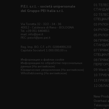
ТЕЛЕС
P.E.I. s.r.l. - società unipersonale
СТАНДА
del Gruppo PEI Italia s.r.l.
ТЕЛЕС
СПЕЦИА
Via Torretta 32 - 32/2 - 34 - 36
РУЛО
40012 - Calderara di Reno - BOLOGNA
РУЛО
Tel. +39 051 6464811
mail:
info@pei.it
РУЛО
PEC:
peisrl@pec.pei.it
ПРЯМ
СТАНДА
Reg. Imp. BO, C.F. e P.I. 02894991203
ПРЯМ
Capitale Sociale € 1.000.000,00 i.v.
СПЕЦИА
Информация о файлах cookie
ПРЯМ
Информация по обработке персональных
ПЕРЕГОР
данных (На английском)
Wave S
Юридические уведомления
(На английском)
Whistleblowing
(На английском)
ТРУБ
ГРЯЗЕ
ОБЛАС
New Produ
Overhaul a
Telescopic