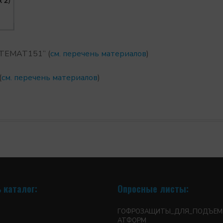
“TEMAT151” (
см. перечень материалов
)
(
см. перечень материалов
)
 каталог:
Опросные листы:
ГОФРОЗАЩИТЫ_ДЛЯ_ПОДЪЕМ
АТФОРМ