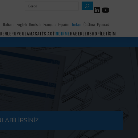
A
r
a
Italiano
English
Deutsch
Français
Español
Türkçe
Čeština
Русский
UENLER
UYGULAMA
SATİS AGİ
INDIRME
HABERLER
SHOP
İLETIŞIM
LABILIRSINIZ