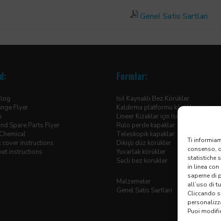
Genel Satis Sartlari
d:
Formlar:
alog
Isıl Kaynaklı Bez Körükler
ange Flyer
Kaldırma platformu körükleri için
ds
Lineer Kızaklar için Isıl Kaynaklı Körü
nd Spare Parts Flyer
Rulo perde kapaklar
Chemical
Teleskopik kapaklar
Ti informiam
 cover instructions
Dikişli düz körükler
consenso, qu
et instructions
Yuvarlak körükler
statistiche 
Sacli bez korukler
in linea con
saperne di 
Malzemeler
all’uso di t
Genel Satis Sartlari
Cliccando su
personalizz
Puoi modific