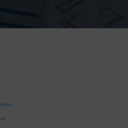
ctions
ons