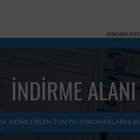
HOME
ŞİRKETİ
UER
İNDİRME ALANI
A INDIRILEBILEN TÜM PEI DOKÜMANLARINI BU