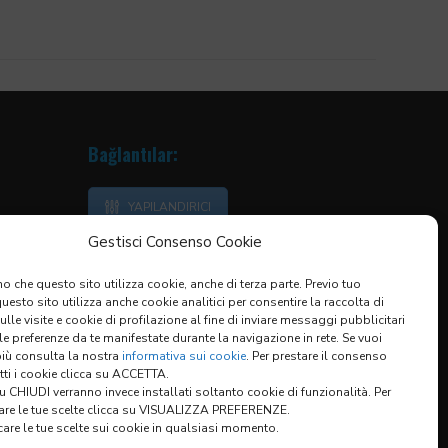
Bağlantılar:
YAPILANDIRICI
kler
Gestisci Consenso Cookie
o che questo sito utilizza cookie, anche di terza parte. Previo tuo
esto sito utilizza anche cookie analitici per consentire la raccolta di
sulle visite e cookie di profilazione al fine di inviare messaggi pubblicitari
 le preferenze da te manifestate durante la navigazione in rete. Se vuoi
più consulta la nostra
informativa sui cookie
. Per prestare il consenso
utti i cookie clicca su ACCETTA.
 CHIUDI verranno invece installati soltanto cookie di funzionalità. Per
are le tue scelte clicca su VISUALIZZA PREFERENZE.
are le tue scelte sui cookie in qualsiasi momento.