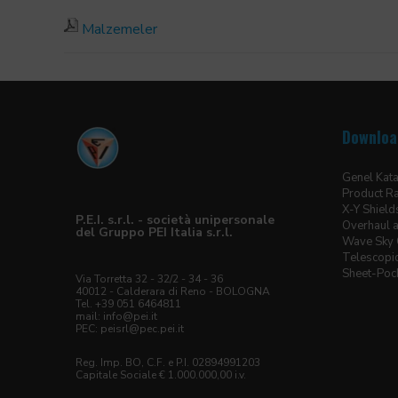
Malzemeler
Downloa
Genel Kat
Product R
X-Y Shiel
P.E.I. s.r.l. - società unipersonale
Overhaul a
del Gruppo PEI Italia s.r.l.
Wave Sky 
Telescopic
Sheet-Pock
Via Torretta 32 - 32/2 - 34 - 36
40012 - Calderara di Reno - BOLOGNA
Tel. +39 051 6464811
mail:
info@pei.it
PEC:
peisrl@pec.pei.it
Reg. Imp. BO, C.F. e P.I. 02894991203
Capitale Sociale € 1.000.000,00 i.v.