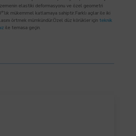
lzemenin elastiki deformasyonu ve özel geometri
°’lık mükemmel katlamaya sahiptir.
Farklı açılar ile iki
lasını örtmek mümkündür.
Özel düz körükler için
teknik
ız
ile temasa geçin.