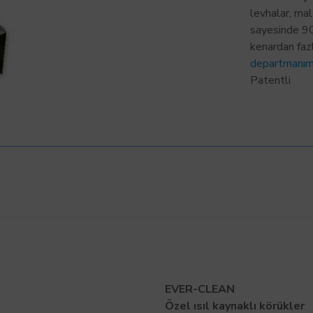
levhalar, ma
sayesinde 90
kenardan faz
departmanım
Patentli
EVER-CLEAN
Özel
ısıl kaynaklı
körükler