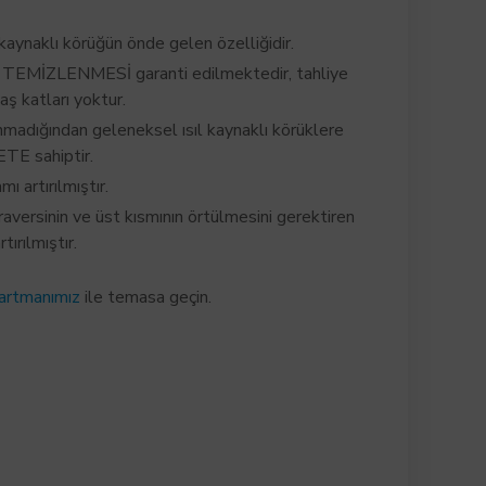
 kaynaklı körüğün önde gelen özelliğidir.
 TEMİZLENMESİ garanti edilmektedir, tahliye
ş katları yoktur.
madığından geleneksel ısıl kaynaklı körüklere
TE sahiptir.
ı artırılmıştır.
raversinin ve üst kısmının örtülmesini gerektiren
tırılmıştır.
artmanımız
ile temasa geçin.