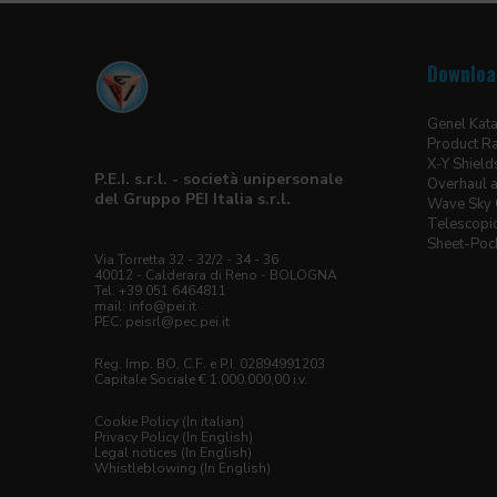
Downloa
Genel Kat
Product R
X-Y Shiel
P.E.I. s.r.l. - società unipersonale
Overhaul a
del Gruppo PEI Italia s.r.l.
Wave Sky 
Telescopic
Sheet-Pock
Via Torretta 32 - 32/2 - 34 - 36
40012 - Calderara di Reno - BOLOGNA
Tel. +39 051 6464811
mail:
info@pei.it
PEC:
peisrl@pec.pei.it
Reg. Imp. BO, C.F. e P.I. 02894991203
Capitale Sociale € 1.000.000,00 i.v.
Cookie Policy (In italian)
Privacy Policy (In English)
Legal notices (In English)
Whistleblowing (In English)