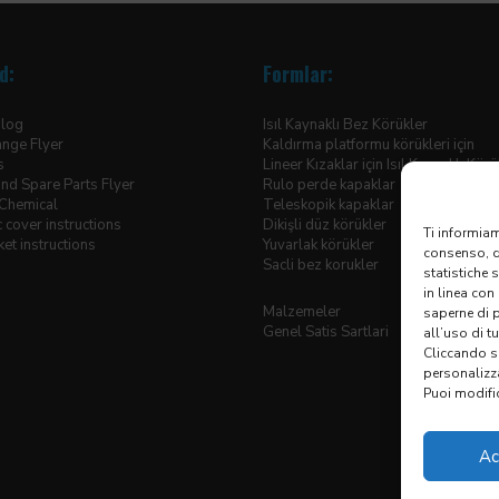
d:
Formlar:
alog
Isıl Kaynaklı Bez Körükler
ange Flyer
Kaldırma platformu körükleri için
ds
Lineer Kızaklar için Isıl Kaynaklı Körü
nd Spare Parts Flyer
Rulo perde kapaklar
Chemical
Teleskopik kapaklar
 cover instructions
Dikişli düz körükler
Ti informiam
et instructions
Yuvarlak körükler
consenso, qu
Sacli bez korukler
statistiche 
in linea con
Malzemeler
saperne di 
Genel Satis Sartlari
all’uso di t
Cliccando su
personalizz
Puoi modific
Ac