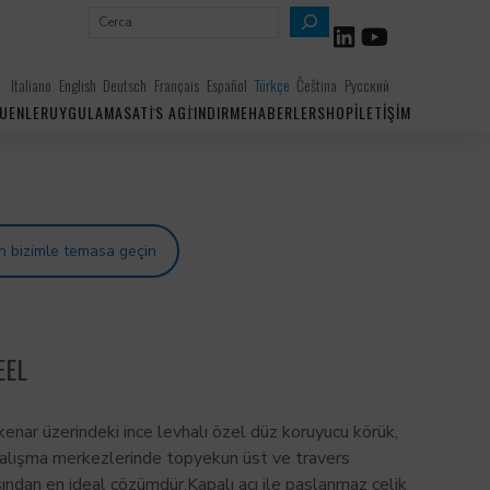
A
r
a
Italiano
English
Deutsch
Français
Español
Türkçe
Čeština
Русский
UENLER
UYGULAMA
SATİS AGİ
INDIRME
HABERLER
SHOP
İLETIŞIM
in bizimle temasa geçin
EEL
kenar üzerindeki ince levhalı özel düz koruyucu körük,
çalışma merkezlerinde topyekun üst ve travers
sından en ideal çözümdür.
Kapalı açı ile paslanmaz çelik