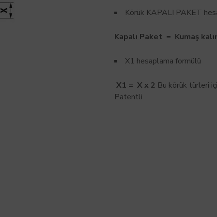
Körük KAPALI PAKET hesa
Kapalı
Paket = Kumaş kalın
X1 hesaplama formülü
X1
= X
x
2
Bu körük türleri iç
Patentli