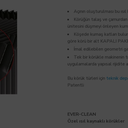
Açının oluşturulması bu ısıl
Körüğün talaş ve çamurdan
ünitesini düşmeyi önleyen kuma
Köşede kumaş katları bulun
göre körü bir alt KAPALI PAKE
İmal edilebilen geometri gam
Tek bir körükle makinenin t
uygulamalarda yapısal rijidite ar
Bu körük türleri için
teknik dep
Patentli
EVER-CLEAN
Özel
ısıl kaynaklı
körükler