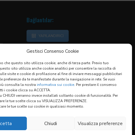
Bağlantılar:
YAPILANDIRICI
kler
Gestisci Consenso Cookie
o che questo sito utilizza cookie, anche di terza parte. Previo tuo
esto sito utilizza anche cookie analitici per consentire la raccolta di
sulle visite e cookie di profilazione al fine di inviare messaggi pubblicitari
 le preferenze da te manifestate durante la navigazione in rete. Se vuoi
più consulta la nostra
informativa sui cookie
. Per prestare il consenso
utti i cookie clicca su ACCETTA.
 CHIUDI verranno invece installati soltanto cookie di funzionalità. Per
are le tue scelte clicca su VISUALIZZA PREFERENZE.
are le tue scelte sui cookie in qualsiasi momento.
cetta
Chiudi
Visualizza preferenze