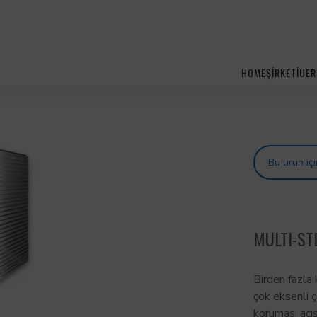
HOME
ŞİRKETİ
UER
Bu ürün iç
MULTI-ST
Birden fazla 
çok eksenli 
koruması açı