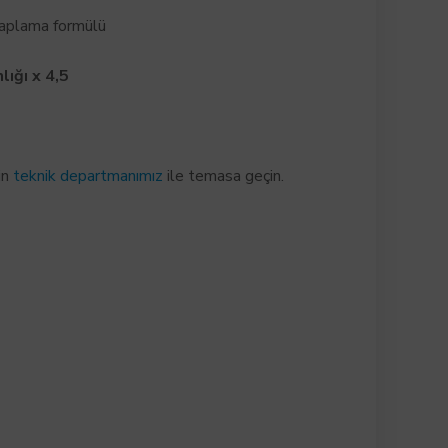
plama formülü
lığı x
4,5
in
teknik departmanımız
ile temasa geçin.