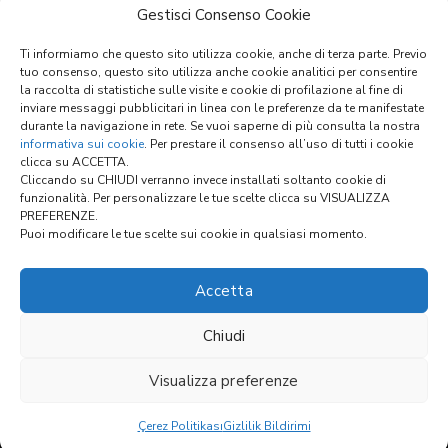
Rulo perde kapaklar
Gestisci Consenso Cookie
Teleskopik kapaklar
Dikişli düz körükler
Ti informiamo che questo sito utilizza cookie, anche di terza parte. Previo
Yuvarlak körükler
tuo consenso, questo sito utilizza anche cookie analitici per consentire
Sacli bez korukler
la raccolta di statistiche sulle visite e cookie di profilazione al fine di
inviare messaggi pubblicitari in linea con le preferenze da te manifestate
Malzemeler
durante la navigazione in rete. Se vuoi saperne di più consulta la nostra
Genel Satis Sartlari
informativa sui cookie
. Per prestare il consenso all’uso di tutti i cookie
clicca su ACCETTA.
Cliccando su CHIUDI verranno invece installati soltanto cookie di
funzionalità. Per personalizzare le tue scelte clicca su VISUALIZZA
Bağlantılar:
PREFERENZE.
Puoi modificare le tue scelte sui cookie in qualsiasi momento.
YAPILANDIRICI
Accetta
Chiudi
Visualizza preferenze
Çerez Politikası
Gizlilik Bildirimi