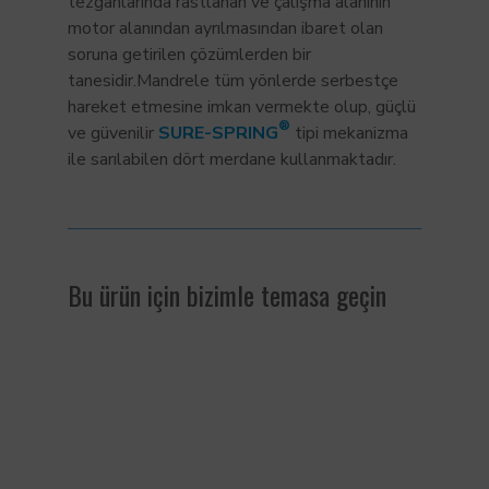
tezgahlarında rastlanan ve çalışma alanının
motor alanından ayrılmasından ibaret olan
soruna getirilen çözümlerden bir
tanesidir.
Mandrele tüm yönlerde serbestçe
hareket etmesine imkan vermekte olup, güçlü
®
ve güvenilir
SURE-SPRING
tipi mekanizma
ile sarılabilen dört merdane kullanmaktadır.
Bu ürün için bizimle temasa geçin