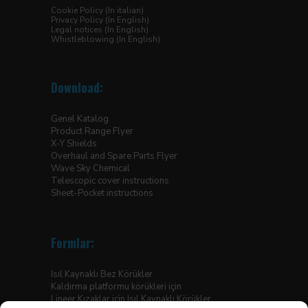
Cookie Policy (In italian)
Privacy Policy (In English)
Legal notices (In English)
Whistleblowing (In English)
Download:
Genel Katalog
Product Range Flyer
X-Y Shields
Overhaul and Spare Parts Flyer
Wave Sky Chemical
Telescopic cover instructions
Sheet-Pocket instructions
Formlar:
Isıl Kaynaklı Bez Körükler
Kaldırma platformu körükleri için
Lineer Kızaklar için Isıl Kaynaklı Körükler