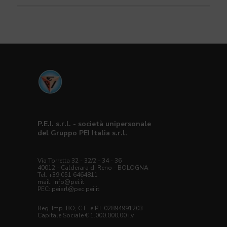
P.E.I. s.r.l. - società unipersonale
del Gruppo PEI Italia s.r.l.
Via Torretta 32 - 32/2 - 34 - 36
40012 - Calderara di Reno - BOLOGNA
Tel. +39 051 6464811
mail:
info@pei.it
PEC:
peisrl@pec.pei.it
Reg. Imp. BO, C.F. e P.I. 02894991203
Capitale Sociale € 1.000.000,00 i.v.