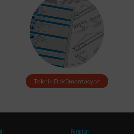
Teknik Dokümantasyon
d:
Formlar: