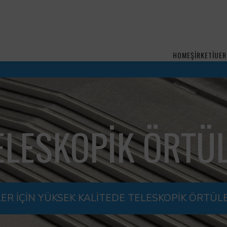
HOME
ŞİRKETİ
UER
ELESKOPIK ÖRTÜ
LER İÇİN YÜKSEK KALİTEDE TELESKOPİK ÖRTÜL