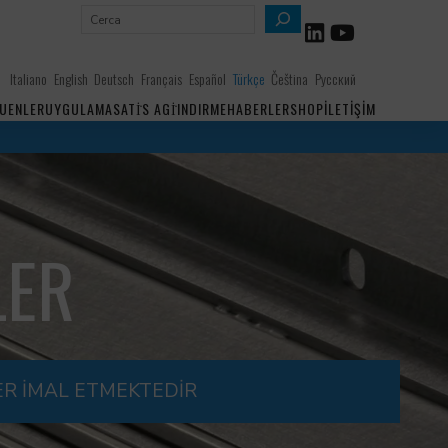
A
r
a
Italiano
English
Deutsch
Français
Español
Türkçe
Čeština
Русский
UENLER
UYGULAMA
SATİS AGİ
INDIRME
HABERLER
SHOP
İLETIŞIM
LER
ER İMAL ETMEKTEDİR