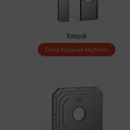
Kompak
Daha fazlasını keşfedin