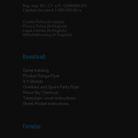
Reg. Imp. BO, C.F. e P.I. 02894991203
Capitale Sociale € 1.000.000,00 i.v.
Cookie Policy (In italian)
Privacy Policy (In English)
Legal notices (In English)
Whistleblowing (In English)
Download:
Genel Katalog
Product Range Flyer
X-Y Shields
Overhaul and Spare Parts Flyer
Wave Sky Chemical
Telescopic cover instructions
Sheet-Pocket instructions
Formlar: