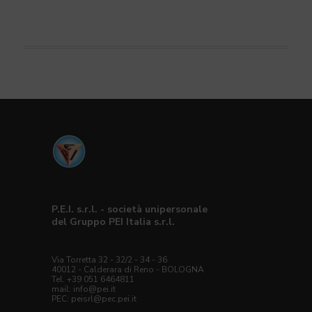
P.E.I. s.r.l. - società unipersonale
del Gruppo PEI Italia s.r.l.
Via Torretta 32 - 32/2 - 34 - 36
40012 - Calderara di Reno - BOLOGNA
Tel. +39 051 6464811
mail:
info@pei.it
PEC:
peisrl@pec.pei.it