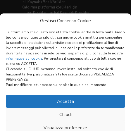
Isıl Kaynaklı Bez Körükler
Kaldırma platformu körükleri için
Lineer Kızaklar için Isıl Kaynaklı Körükler
Rulo perde kapaklar
Gestisci Consenso Cookie
Teleskopik kapaklar
Dikişli düz körükler
Ti informiamo che questo sito utilizza cookie, anche di terza parte. Previo
Yuvarlak körükler
tuo consenso, questo sito utilizza anche cookie analitici per consentire
Sacli bez korukler
la raccolta di statistiche sulle visite e cookie di profilazione al fine di
inviare messaggi pubblicitari in linea con le preferenze da te manifestate
Malzemeler
durante la navigazione in rete. Se vuoi saperne di più consulta la nostra
Genel Satis Sartlari
informativa sui cookie
. Per prestare il consenso all’uso di tutti i cookie
clicca su ACCETTA.
Cliccando su CHIUDI verranno invece installati soltanto cookie di
funzionalità. Per personalizzare le tue scelte clicca su VISUALIZZA
Bağlantılar:
PREFERENZE.
Puoi modificare le tue scelte sui cookie in qualsiasi momento.
YAPILANDIRICI
Accetta
Chiudi
Visualizza preferenze