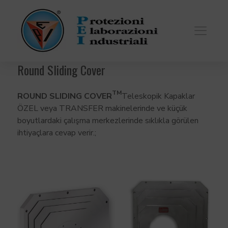
Round Sliding Cover
TM
ROUND SLIDING COVER
Teleskopik Kapaklar
ÖZEL veya TRANSFER makinelerinde ve küçük
boyutlardaki çalışma merkezlerinde sıklıkla görülen
ihtiyaçlara cevap verir.;