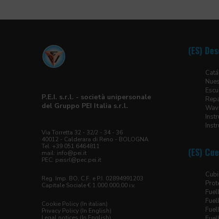
(ES) Des
Catá
Nues
Escu
P.E.I. s.r.l. - società unipersonale
Repa
del Gruppo PEI Italia s.r.l.
Wave
Inst
Inst
Via Torretta 32 - 32/2 - 34 - 36
40012 - Calderara di Reno - BOLOGNA
Tel. +39 051 6464811
(ES) Cue
mail:
info@pei.it
PEC:
peisrl@pec.pei.it
Cubi
Reg. Imp. BO, C.F. e P.I. 02894991203
Prot
Capitale Sociale € 1.000.000,00 i.v.
Fuel
Fuel
Cookie Policy (In italian)
Fuel
Privacy Policy (In English)
Legal notices (In English)
Fuel