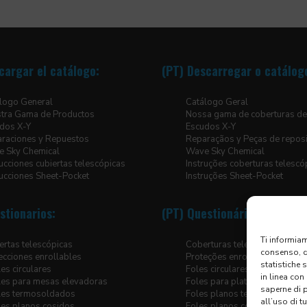
cargar el catálogo:
(PT) Descarregar o catálog
logo General
Catálogo Geral
tra Gama de Productos
Nossa gama de coberturas de
dos X-Y
Escudos X-Y
raciones y Repuestos
Reparaçãos y Peças de repos
 Sky Chemical
Wave Sky Chemical
rucciones cubiertas telescópicas
Instruções coberturas telescó
rucciones Sheet-Pocket
Instruções Sheet-Pocket
stionarios:
(PT) Questionários:
Ti informiam
ertas telescópicas
Coberturas telescópicas
consenso, qu
ecciones enrollables
Proteções enrolar
statistiche 
les circulares
Foles circulares
in linea con
les para mesas elevadoras
Foles para plataformas elevat
saperne di 
les termosoldados
Foles planos termossoldado
all’uso di t
les planos cosidos
Foles planos cosidos