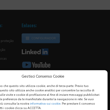
o:
Enlaces:
CONFIGURADOR
 proteção
ição
picas
Gestisci Consenso Cookie
o che questo sito utilizza cookie, anche di terza parte. Previo tuo
esto sito utilizza anche cookie analitici per consentire la raccolta di
sulle visite e cookie di profilazione al fine di inviare messaggi pubblicitari
 le preferenze da te manifestate durante la navigazione in rete. Se vuoi
órias
più consulta la nostra
informativa sui cookie
. Per prestare il consenso
s
utti i cookie clicca su ACCETTA.