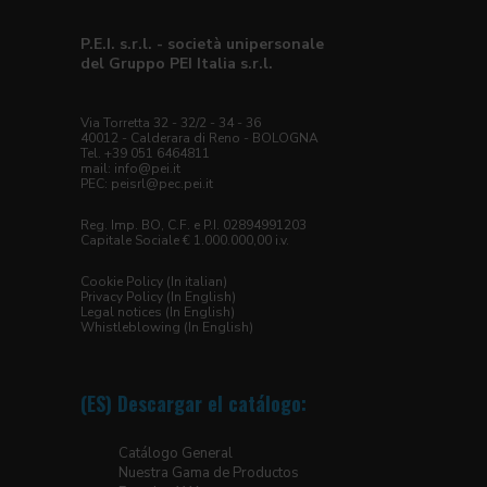
P.E.I. s.r.l. - società unipersonale
del Gruppo PEI Italia s.r.l.
Via Torretta 32 - 32/2 - 34 - 36
40012 - Calderara di Reno - BOLOGNA
Tel. +39 051 6464811
mail:
info@pei.it
PEC:
peisrl@pec.pei.it
Reg. Imp. BO, C.F. e P.I. 02894991203
Capitale Sociale € 1.000.000,00 i.v.
Cookie Policy (In italian)
Privacy Policy (In English)
Legal notices (In English)
Whistleblowing (In English)
(ES) Descargar el catálogo:
Catálogo General
Nuestra Gama de Productos