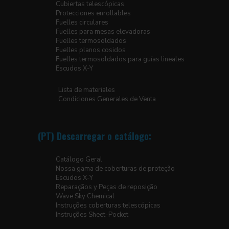
Cubiertas telescópicas
Protecciones enrollables
Fuelles circulares
Fuelles para mesas elevadoras
Fuelles termosoldados
Fuelles planos cosidos
Fuelles termosoldados para guías lineales
Escudos X-Y
Lista de materiales
Condiciones Generales de Venta
(PT) Descarregar o catálogo:
Catálogo Geral
Nossa gama de coberturas de proteção
Escudos X-Y
Reparaçãos y Peças de reposição
Wave Sky Chemical
Instruções coberturas telescópicas
Instruções Sheet-Pocket