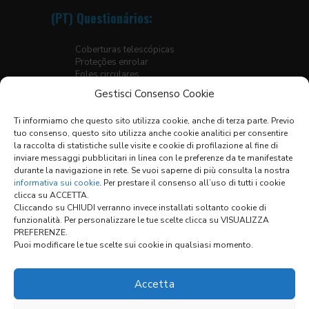
(PT) Questionários:
Coberturas telescópicas
Proteções enrolar
Foles circulares
Foles para plataformas elevatórias
Gestisci Consenso Cookie
Foles planos termossoldados
Foles planos cosidos
Ti informiamo che questo sito utilizza cookie, anche di terza parte. Previo
Foles para guias lineares
tuo consenso, questo sito utilizza anche cookie analitici per consentire
Escudos X-Y
la raccolta di statistiche sulle visite e cookie di profilazione al fine di
inviare messaggi pubblicitari in linea con le preferenze da te manifestate
Lista de materiais
durante la navigazione in rete. Se vuoi saperne di più consulta la nostra
Condições geraís de venda
informativa sui cookie
. Per prestare il consenso all’uso di tutti i cookie
clicca su ACCETTA.
Cliccando su CHIUDI verranno invece installati soltanto cookie di
funzionalità. Per personalizzare le tue scelte clicca su VISUALIZZA
Enlaces:
PREFERENZE.
Puoi modificare le tue scelte sui cookie in qualsiasi momento.
CONFIGURADOR
Accetta