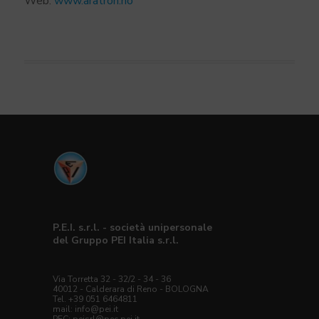
Web:
www.aratron.no
P.E.I. s.r.l. - società unipersonale
del Gruppo PEI Italia s.r.l.
Via Torretta 32 - 32/2 - 34 - 36
40012 - Calderara di Reno - BOLOGNA
Tel. +39 051 6464811
mail:
info@pei.it