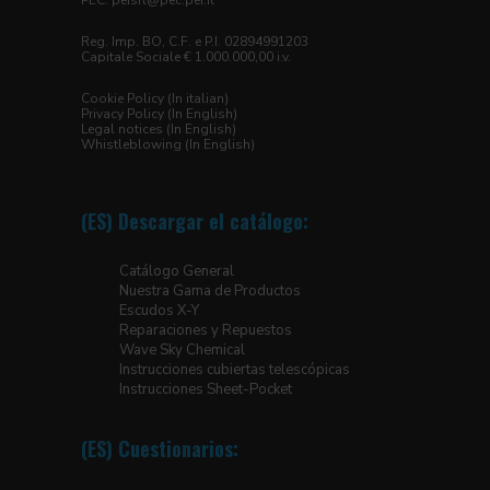
PEC:
peisrl@pec.pei.it
Reg. Imp. BO, C.F. e P.I. 02894991203
Capitale Sociale € 1.000.000,00 i.v.
Cookie Policy (In italian)
Privacy Policy (In English)
Legal notices (In English)
Whistleblowing (In English)
(ES) Descargar el catálogo:
Catálogo General
Nuestra Gama de Productos
Escudos X-Y
Reparaciones y Repuestos
Wave Sky Chemical
Instrucciones cubiertas telescópicas
Instrucciones Sheet-Pocket
(ES) Cuestionarios: