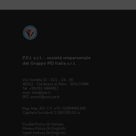
P.E.I. s.r.l. - società unipersonale
del Gruppo PEI Italia s.r.l.
Via Torretta 32 - 32/2 - 34 - 36
40012 - Calderara di Reno - BOLOGNA
Tel. +39 051 6464811
mail:
info@pei.it
PEC:
peisrl@pec.pei.it
Reg. Imp. BO, C.F. e P.I. 02894991203
Capitale Sociale € 1.000.000,00 i.v.
Cookie Policy (In italian)
Privacy Policy (In English)
Legal notices (In English)