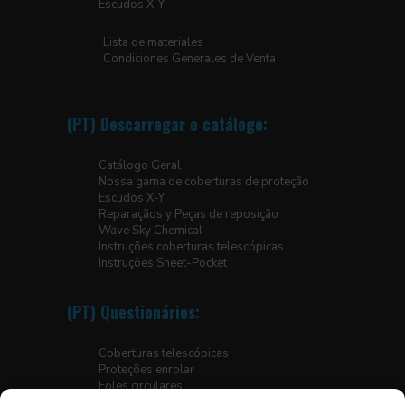
Escudos X-Y
Lista de materiales
Condiciones Generales de Venta
(PT) Descarregar o catálogo:
Catálogo Geral
Nossa gama de coberturas de proteção
Escudos X-Y
Reparaçãos y Peças de reposição
Wave Sky Chemical
Instruções coberturas telescópicas
Instruções Sheet-Pocket
(PT) Questionários:
Coberturas telescópicas
Proteções enrolar
Foles circulares
Foles para plataformas elevatórias