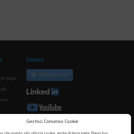
o:
Enlaces:
CONFIGURADOR
 proteção
ição
picas
Gestisci Consenso Cookie
o che questo sito utilizza cookie, anche di terza parte. Previo tuo