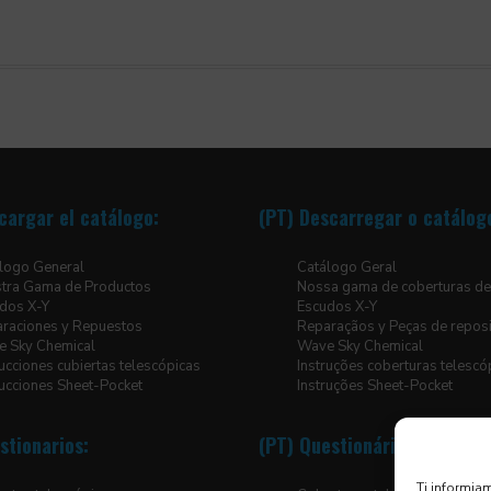
cargar el catálogo:
(PT) Descarregar o catálog
logo General
Catálogo Geral
tra Gama de Productos
Nossa gama de coberturas de
dos X-Y
Escudos X-Y
raciones y Repuestos
Reparaçãos y Peças de repos
 Sky Chemical
Wave Sky Chemical
rucciones cubiertas telescópicas
Instruções coberturas telescó
rucciones Sheet-Pocket
Instruções Sheet-Pocket
stionarios:
(PT) Questionários:
Ti informiam