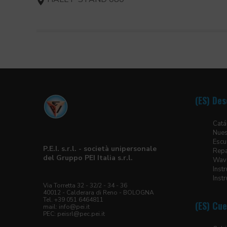
(ES) Des
Catá
Nues
Escu
P.E.I. s.r.l. - società unipersonale
Repa
del Gruppo PEI Italia s.r.l.
Wave
Inst
Inst
Via Torretta 32 - 32/2 - 34 - 36
40012 - Calderara di Reno - BOLOGNA
Tel. +39 051 6464811
(ES) Cue
mail:
info@pei.it
PEC:
peisrl@pec.pei.it