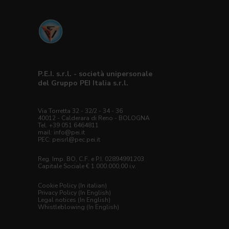
P.E.I. s.r.l. - società unipersonale
del Gruppo PEI Italia s.r.l.
Via Torretta 32 - 32/2 - 34 - 36
40012 - Calderara di Reno - BOLOGNA
Tel. +39 051 6464811
mail:
info@pei.it
PEC:
peisrl@pec.pei.it
Reg. Imp. BO, C.F. e P.I. 02894991203
Capitale Sociale € 1.000.000,00 i.v.
Cookie Policy (In italian)
Privacy Policy (In English)
Legal notices (In English)
Whistleblowing (In English)