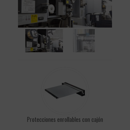
Protecciones enrollables con cajón
Pr