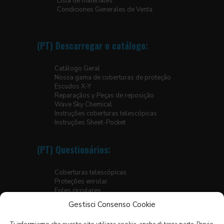
Lista de materiales
Condiciones Generales de Venta
(PT) Descarregar o catálogo:
Catálogo Geral
Nossa gama de coberturas de proteção
Escudos X-Y
Reparaçãos y Peças de reposição
Wave Sky Chemical
Instruções coberturas telescópicas
Instruções Sheet-Pocket
(PT) Questionários:
Coberturas telescópicas
Proteções enrolar
Foles circulares
Foles para plataformas elevatórias
Gestisci Consenso Cookie
Foles planos termossoldados
Foles planos cosidos