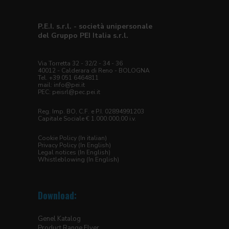
P.E.I. s.r.l. - società unipersonale
del Gruppo PEI Italia s.r.l.
Via Torretta 32 - 32/2 - 34 - 36
40012 - Calderara di Reno - BOLOGNA
Tel. +39 051 6464811
mail:
info@pei.it
PEC:
peisrl@pec.pei.it
Reg. Imp. BO, C.F. e P.I. 02894991203
Capitale Sociale € 1.000.000,00 i.v.
Cookie Policy (In italian)
Privacy Policy (In English)
Legal notices (In English)
Whistleblowing (In English)
Download:
Genel Katalog
Product Range Flyer