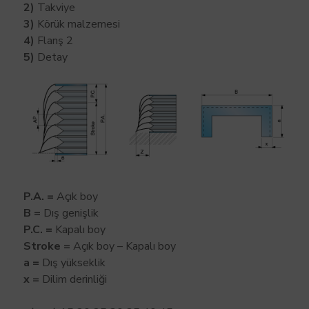
2)
Takviye
3)
Körük malzemesi
4)
Flanş 2
5)
D
etay
P.A. =
Açık boy
B =
Dış genişlik
P.C. =
Kapalı boy
Stroke =
Açık boy – Kapalı boy
a =
Dış yükseklik
x =
Dilim derinliği