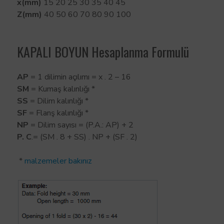
x(mm)
15 20 25 30 35 40 45
Z(mm)
40 50 60 70 80 90 100
KAPALI BOYUN Hesaplanma Formulü
AP
= 1 dilimin açılımı = x . 2 – 16
SM
= Kumaş kalınlığı *
SS
= Dilim kalınlığı *
SF
= Flanş kalınlığı *
NP
= Dilim sayısı = (P.A.: AP) + 2
P. C
.= (SM . 8 + SS) . NP + (SF . 2)
*
malzemeler bakınız