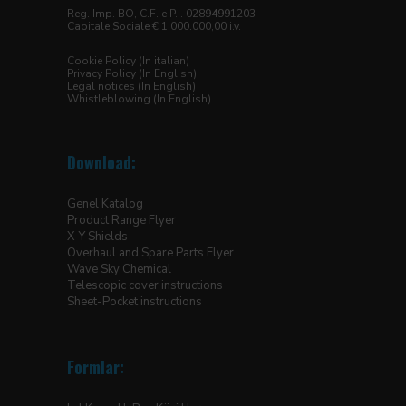
Reg. Imp. BO, C.F. e P.I. 02894991203
Capitale Sociale € 1.000.000,00 i.v.
Cookie Policy (In italian)
Privacy Policy (In English)
Legal notices (In English)
Whistleblowing (In English)
Download:
Genel Katalog
Product Range Flyer
X-Y Shields
Overhaul and Spare Parts Flyer
Wave Sky Chemical
Telescopic cover instructions
Sheet-Pocket instructions
Formlar: