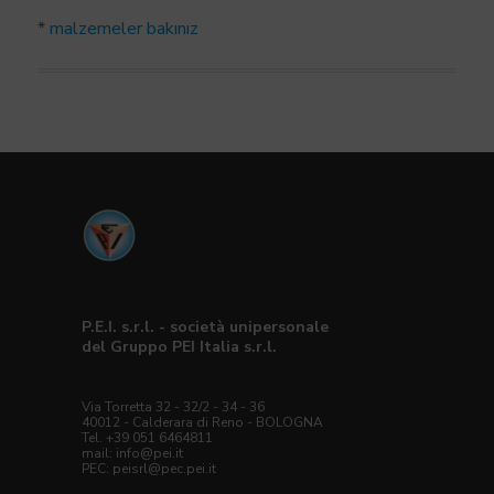
*
malzemeler bakınız
P.E.I. s.r.l. - società unipersonale
del Gruppo PEI Italia s.r.l.
Via Torretta 32 - 32/2 - 34 - 36
40012 - Calderara di Reno - BOLOGNA
Tel. +39 051 6464811
mail:
info@pei.it
PEC:
peisrl@pec.pei.it