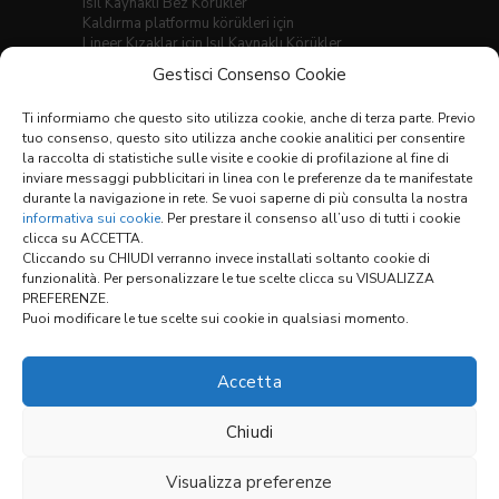
Isıl Kaynaklı Bez Körükler
Kaldırma platformu körükleri için
Lineer Kızaklar için Isıl Kaynaklı Körükler
Rulo perde kapaklar
Gestisci Consenso Cookie
Teleskopik kapaklar
Dikişli düz körükler
Ti informiamo che questo sito utilizza cookie, anche di terza parte. Previo
Yuvarlak körükler
tuo consenso, questo sito utilizza anche cookie analitici per consentire
Sacli bez korukler
la raccolta di statistiche sulle visite e cookie di profilazione al fine di
inviare messaggi pubblicitari in linea con le preferenze da te manifestate
Malzemeler
durante la navigazione in rete. Se vuoi saperne di più consulta la nostra
Genel Satis Sartlari
informativa sui cookie
. Per prestare il consenso all’uso di tutti i cookie
clicca su ACCETTA.
Cliccando su CHIUDI verranno invece installati soltanto cookie di
funzionalità. Per personalizzare le tue scelte clicca su VISUALIZZA
Bağlantılar:
PREFERENZE.
Puoi modificare le tue scelte sui cookie in qualsiasi momento.
YAPILANDIRICI
Accetta
Chiudi
Visualizza preferenze