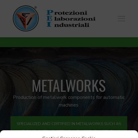
METALWORKS
Production of metalwork components for automatic
machines
SPECIALIZED AND CERTIFIED IN METALWORKS SUCH AS
WELDING, CUTTING, FITTING AND ASSEMBLY, BENDING