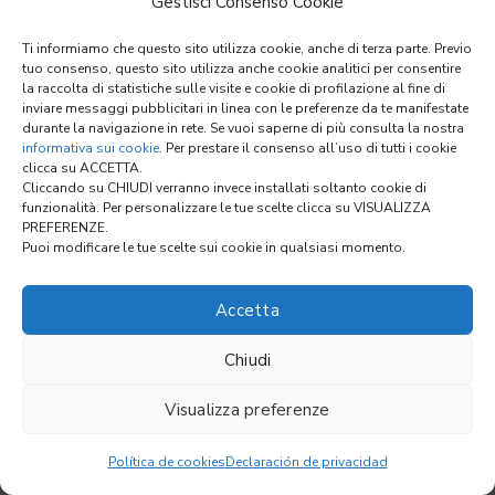
Gestisci Consenso Cookie
AND PUNCHING
Ti informiamo che questo sito utilizza cookie, anche di terza parte. Previo
tuo consenso, questo sito utilizza anche cookie analitici per consentire
la raccolta di statistiche sulle visite e cookie di profilazione al fine di
inviare messaggi pubblicitari in linea con le preferenze da te manifestate
durante la navigazione in rete. Se vuoi saperne di più consulta la nostra
informativa sui cookie
. Per prestare il consenso all’uso di tutti i cookie
clicca su ACCETTA.
Cliccando su CHIUDI verranno invece installati soltanto cookie di
funzionalità. Per personalizzare le tue scelte clicca su VISUALIZZA
PREFERENZE.
Puoi modificare le tue scelte sui cookie in qualsiasi momento.
Zanini Srl carries out
Accetta
precision metal works
Chiudi
dedicated to the
railway,
Visualizza preferenze
marine, and packaging
sectors
.
Política de cookies
Declaración de privacidad