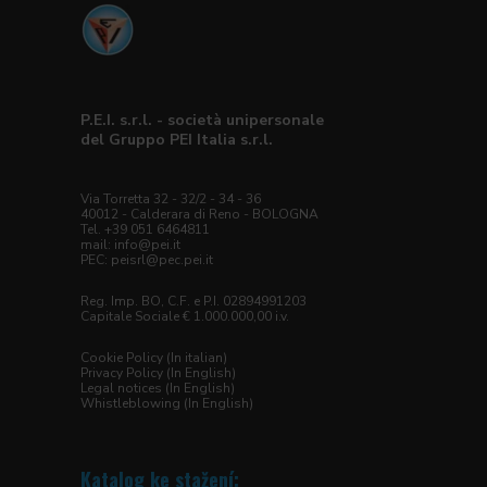
P.E.I. s.r.l. - società unipersonale
del Gruppo PEI Italia s.r.l.
Via Torretta 32 - 32/2 - 34 - 36
40012 - Calderara di Reno - BOLOGNA
Tel. +39 051 6464811
mail: info@pei.it
PEC:
peisrl@pec.pei.it
Reg. Imp. BO, C.F. e P.I. 02894991203
Capitale Sociale € 1.000.000,00 i.v.
Cookie Policy (In italian)
Privacy Policy (In English)
Legal notices (In English)
Whistleblowing (In English)
Katalog ke stažení: