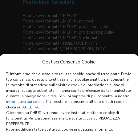
Poptávkové formuláře:
Poptávkový formulář_MĚCHY
Poptávkový formulář_MĚCHY_kruhové
Poptávkový formulář_MĚCHY_pro lineární vedení
Poptávkový formulář_MĚCHY_pro zvedací plošiny
Poptávkový formulář_MĚCHY_šité hranaté
Poptávkový formulář_ROLETOVÉ KRYTY
Poptávkový formulář_TELESKOPICKÉ KRYTY
Poptávkový formulář_X-Y KRYTOVÁNÍ
Gestisci Consenso Cookie
Seznam materiálů
Prodejní podmínky
Ti informiamo che questo sito utilizza cookie, anche di terza parte. Previo
tuo consenso, questo sito utilizza anche cookie analitici per consentire
la raccolta di statistiche sulle visite e cookie di profilazione al fine di
inviare messaggi pubblicitari in linea con le preferenze da te manifestate
Odkazy:
durante la navigazione in rete. Se vuoi saperne di più consulta la nostra
informativa sui cookie
. Per prestare il consenso all’uso di tutti i cookie
clicca su ACCETTA.
Cliccando su CHIUDI verranno invece installati soltanto cookie di
KONFIGURÁTOR
funzionalità. Per personalizzare le tue scelte clicca su VISUALIZZA
PREFERENZE.
Puoi modificare le tue scelte sui cookie in qualsiasi momento.