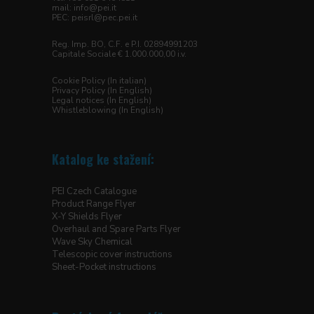
mail: info@pei.it
PEC:
peisrl@pec.pei.it
Reg. Imp. BO, C.F. e P.I. 02894991203
Capitale Sociale € 1.000.000,00 i.v.
Cookie Policy (In italian)
Privacy Policy (In English)
Legal notices (In English)
Whistleblowing (In English)
Katalog ke stažení:
PEI Czech Catalogue
Product Range Flyer
X-Y Shields Flyer
Overhaul and Spare Parts Flyer
Wave Sky Chemical
Telescopic cover instructions
Sheet-Pocket instructions