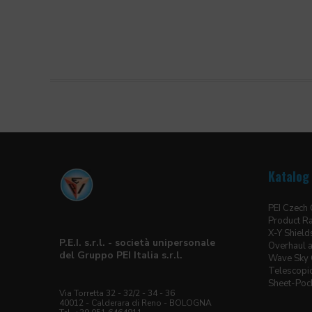
Katalog 
PEI Czech
Product R
X-Y Shield
P.E.I. s.r.l. - società unipersonale
Overhaul a
del Gruppo PEI Italia s.r.l.
Wave Sky 
Telescopic
Sheet-Pock
Via Torretta 32 - 32/2 - 34 - 36
40012 - Calderara di Reno - BOLOGNA