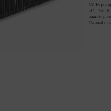
Měchy pro op
utěsnění stl
paprsku pomo
Materiál mus