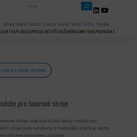
H
l
e
Italiano
English
Deutsch
Français
Español
Türkçe
Čeština
Русский
d
ODUKTY
APLIKACE
PRODEJNÍ SÍŤ
STAŽENÍ
NOVINKY
SHOP
KONTAKT
a
t
e nás pro tento výrobek
měchy pro laserové stroje
serové stroje mají dva různé úkoly: měchy pro
sti stroje jsou vyrobeny z materiálu, který je velmi
ný vůči mechanickému zatížení.