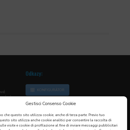
Odkazy:
KONFIGURÁTOR
ové
neární
Gestisci Consenso Cookie
vedací
o che questo sito utilizza cookie, anche di terza parte. Previo tuo
ranaté
esto sito utilizza anche cookie analitici per consentire la raccolta di
KRYTY
sulle visite e cookie di profilazione al fine di inviare messaggi pubblicitari
KÉ KRYTY