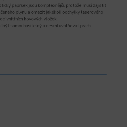
tický paprsek jsou komplexnější, protože musí zajistit
ačeného plynu a omezit jakékoli odchylky laserového
cí vnitřních kovových vložek.
í být samouhasitelný a nesmí uvolňovat prach.