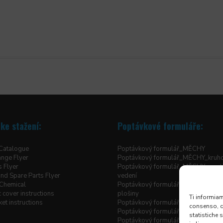
ke stažení:
Poptávkové formuláře:
 Catalogue
Poptávkový formulář_MĚCHY
ange Flyer
Poptávkový formulář_MĚCHY_kruh
s Flyer
Poptávkový formulář_MĚCHY_pro li
nd Spare Parts Flyer
vedení
Chemical
Poptávkový formulář_MĚCHY_pro z
 cover instructions
plošiny
Ti informiam
et instructions
Poptávkový formulář_MĚCHY_šité h
consenso, qu
Poptávkový formulář_ROLETOVÉ 
statistiche 
Poptávkový formulář_TELESKOPIC