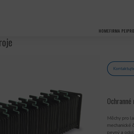
HOME
FIRMA PEI
PR
roje
Kontaktujt
Ochranné 
Měchy pro la
mechanické čá
pevný a odol