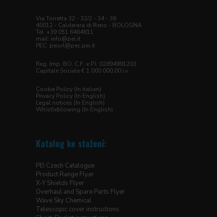
Via Torretta 32 - 32/2 - 34 - 36
40012 - Calderara di Reno - BOLOGNA
Tel. +39 051 6464811
mail: info@pei.it
PEC:
peisrl@pec.pei.it
Reg. Imp. BO, C.F. e P.I. 02894991203
Capitale Sociale € 1.000.000,00 i.v.
Cookie Policy (In italian)
Privacy Policy (In English)
Legal notices (In English)
Whistleblowing (In English)
Katalog ke stažení:
PEI Czech Catalogue
Product Range Flyer
X-Y Shields Flyer
Overhaul and Spare Parts Flyer
Wave Sky Chemical
Telescopic cover instructions