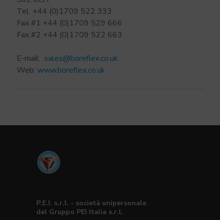
Tel. +44 (0)1709 522 333
Fax #1 +44 (0)1709 529 666
Fax #2 +44 (0)1709 522 663
E-mail:
sales@boreflex.co.uk
Web:
www.boreflex.co.uk
P.E.I. s.r.l. - società unipersonale
del Gruppo PEI Italia s.r.l.