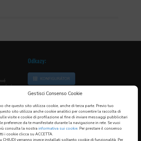
Odkazy:
KONFIGURÁTOR
ové
neární
Gestisci Consenso Cookie
vedací
o che questo sito utilizza cookie, anche di terza parte. Previo tuo
ranaté
esto sito utilizza anche cookie analitici per consentire la raccolta di
KRYTY
sulle visite e cookie di profilazione al fine di inviare messaggi pubblicitari
KÉ KRYTY
 le preferenze da te manifestate durante la navigazione in rete. Se vuoi
ÁNÍ
più consulta la nostra
informativa sui cookie
. Per prestare il consenso
utti i cookie clicca su ACCETTA.
 CHIUDI verranno invece installati soltanto cookie di funzionalità. Per