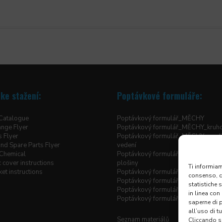
ke stažení:
Poptávkové formuláře:
 Catalogue
Poptávkový formulář_MĚCHY
ange Flyer
Poptávkový formulář_MĚCHY_kruh
s Flyer
Poptávkový formulář_MĚCHY_pro li
nd Spare Parts Flyer
vedení
Chemical
Poptávkový formulář_MĚCHY_pro z
 cover instructions
plošiny
Ti informiam
et instructions
Poptávkový formulář_MĚCHY_šité h
consenso, qu
Poptávkový formulář_ROLETOVÉ 
statistiche 
Poptávkový formulář_TELESKOPIC
in linea con
Poptávkový formulář_X-Y KRYTOV
saperne di 
all’uso di t
Seznam materiálů
Cliccando su