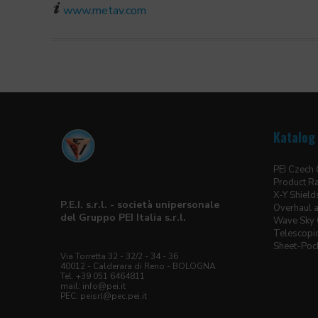
www.metav.com
Katalog 
PEI Czech
Product R
X-Y Shield
P.E.I. s.r.l. - società unipersonale
Overhaul a
del Gruppo PEI Italia s.r.l.
Wave Sky 
Telescopic
Sheet-Pock
Via Torretta 32 - 32/2 - 34 - 36
40012 - Calderara di Reno - BOLOGNA
Tel. +39 051 6464811
mail: info@pei.it
PEC:
peisrl@pec.pei.it