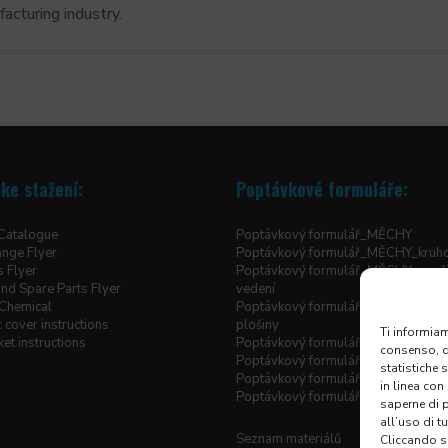
acturing industry.
ke stažení:
Poptávkové formuláře:
 Catalogue
Poptávkový formulář_MĚCHY
ange Flyer
Poptávkový formulář_MĚCHY_kruh
s Flyer
Poptávkový formulář_MĚCHY_pro li
nd Spare Parts Flyer
vedení
Chemical
Poptávkový formulář_MĚCHY_pro z
 cover instructions
plošiny
Ti informiam
et instructions
Poptávkový formulář_MĚCHY_šité h
consenso, qu
Poptávkový formulář_ROLETOVÉ 
statistiche 
Poptávkový formulář_TELESKOPIC
in linea con
Poptávkový formulář_X-Y KRYTOV
saperne di 
all’uso di t
Seznam materiálů
Cliccando su