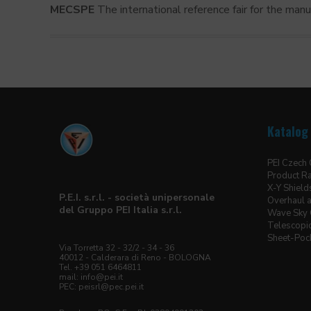
MECSPE
The international reference fair for the manuf
Katalog 
PEI Czech
Product R
X-Y Shield
P.E.I. s.r.l. - società unipersonale
Overhaul a
del Gruppo PEI Italia s.r.l.
Wave Sky 
Telescopic
Sheet-Pock
Via Torretta 32 - 32/2 - 34 - 36
40012 - Calderara di Reno - BOLOGNA
Tel. +39 051 6464811
mail: info@pei.it
PEC:
peisrl@pec.pei.it