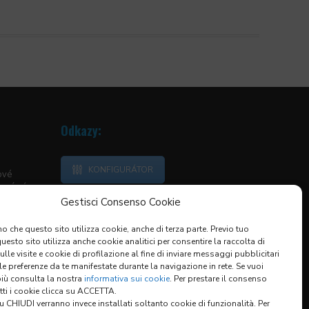
Odkazy:
KONFIGURÁTOR
ové
neární
Gestisci Consenso Cookie
vedací
o che questo sito utilizza cookie, anche di terza parte. Previo tuo
ranaté
esto sito utilizza anche cookie analitici per consentire la raccolta di
KRYTY
sulle visite e cookie di profilazione al fine di inviare messaggi pubblicitari
KÉ KRYTY
 le preferenze da te manifestate durante la navigazione in rete. Se vuoi
ÁNÍ
più consulta la nostra
informativa sui cookie
. Per prestare il consenso
utti i cookie clicca su ACCETTA.
 CHIUDI verranno invece installati soltanto cookie di funzionalità. Per