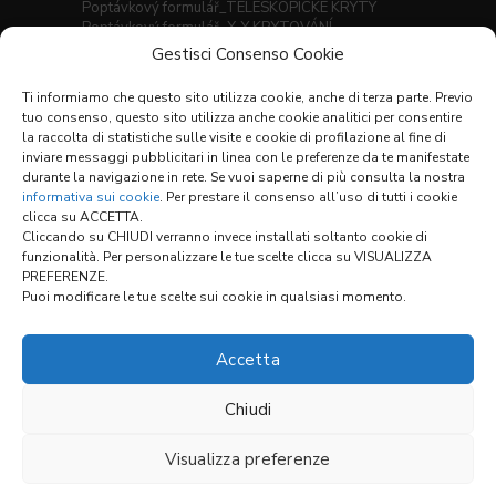
Poptávkový formulář_TELESKOPICKÉ KRYTY
Poptávkový formulář_X-Y KRYTOVÁNÍ
Gestisci Consenso Cookie
Seznam materiálů
Prodejní podmínky
Ti informiamo che questo sito utilizza cookie, anche di terza parte. Previo
tuo consenso, questo sito utilizza anche cookie analitici per consentire
la raccolta di statistiche sulle visite e cookie di profilazione al fine di
inviare messaggi pubblicitari in linea con le preferenze da te manifestate
Odkazy:
durante la navigazione in rete. Se vuoi saperne di più consulta la nostra
informativa sui cookie
. Per prestare il consenso all’uso di tutti i cookie
clicca su ACCETTA.
Cliccando su CHIUDI verranno invece installati soltanto cookie di
KONFIGURÁTOR
funzionalità. Per personalizzare le tue scelte clicca su VISUALIZZA
PREFERENZE.
Puoi modificare le tue scelte sui cookie in qualsiasi momento.
Accetta
Chiudi
Visualizza preferenze