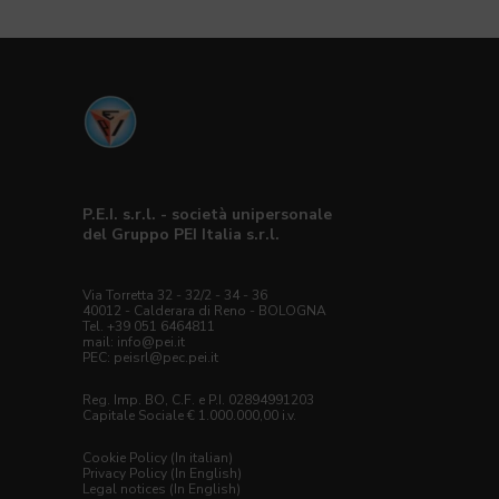
P.E.I. s.r.l. - società unipersonale
del Gruppo PEI Italia s.r.l.
Via Torretta 32 - 32/2 - 34 - 36
40012 - Calderara di Reno - BOLOGNA
Tel. +39 051 6464811
mail: info@pei.it
PEC:
peisrl@pec.pei.it
Reg. Imp. BO, C.F. e P.I. 02894991203
Capitale Sociale € 1.000.000,00 i.v.
Cookie Policy (In italian)
Privacy Policy (In English)
Legal notices (In English)