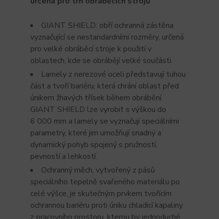
určená pro trh obráběcích strojů
GIANT SHIELD: obří ochranná zástěna
vyznačující se nestandardními rozměry, určená
pro velké obráběcí stroje k použití v
oblastech, kde se obrábějí velké součásti.
Lamely z nerezové oceli představují tuhou
část a tvoří bariéru, která chrání oblast před
únikem žhavých třísek během obrábění.
GIANT SHIELD lze vyrobit s výškou do
6 000 mm a lamely se vyznačují speciálními
parametry, které jim umožňují snadný a
dynamický pohyb spojený s pružností,
pevností a lehkostí.
Ochranný měch, vytvořený z pásů
speciálního tepelně svařeného materiálu po
celé výšce, je skutečným prvkem tvořícím
ochrannou bariéru proti úniku chladicí kapaliny
z pracovního prostoru, kterou by jednoduché