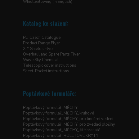
Whistleblowing (In English)
Katalog ke stažení:
PEI Czech Catalogue
Product Range Flyer
X-Y Shields Flyer
Overhaul and Spare Parts Flyer
Wave Sky Chemical
Telescopic cover instructions
Sheet-Pocket instructions
Poptávkové formuláře:
Poptávkový formulář_MĚCHY
Poptávkový formulář_MĚCHY_kruhové
Poptávkový formulář_MĚCHY_pro lineární vedení
Poptávkový formulář_MĚCHY_pro zvedací plošiny
Poptávkový formulář_MĚCHY_šité hranaté
Poptávkový formulář_ROLETOVÉ KRYTY