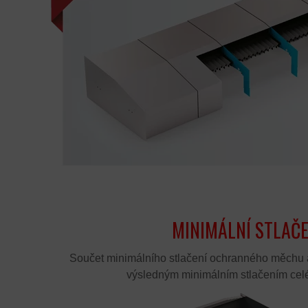
MINIMÁLNÍ STLAČE
Součet minimálního stlačení ochranného měchu a
výsledným minimálním stlačením ce