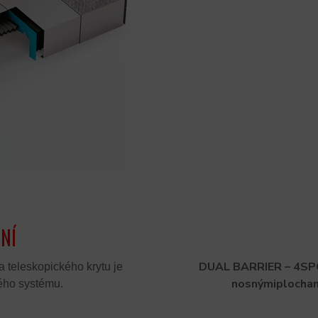
NÍ
DUAL BARRIER – 4SP
 teleskopického krytu je
nosnými
plocham
lého systému.