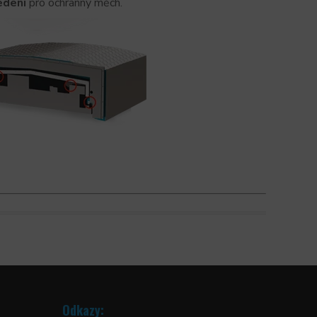
edení
pro ochranný měch.
Odkazy: