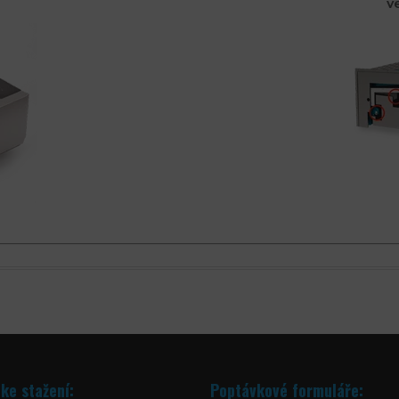
v
ke stažení:
Poptávkové formuláře: