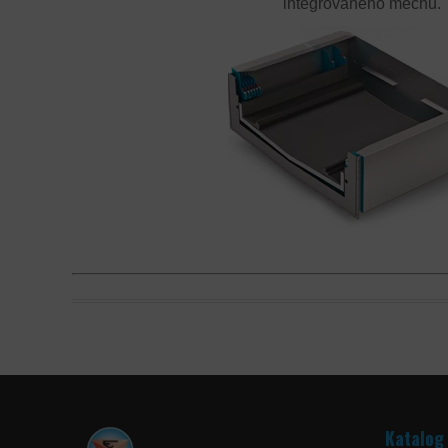
integrovaného měchu.
Katalog 