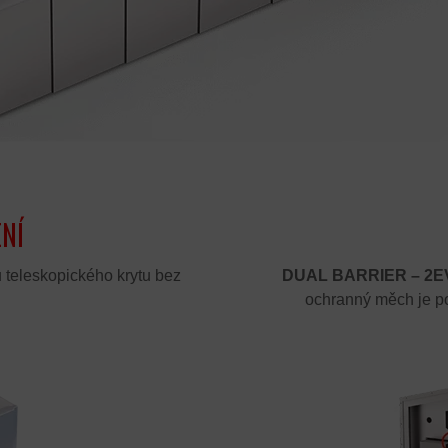
NÍ
u teleskopického krytu bez
DUAL BARRIER – 2E
ochranný měch je p