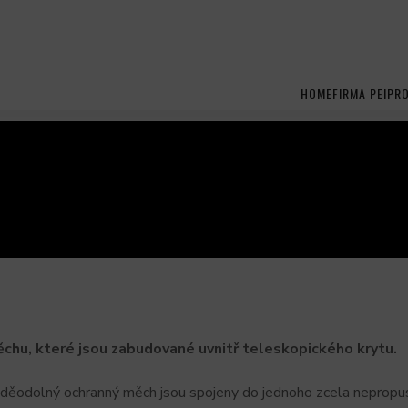
HOME
FIRMA PEI
PR
hu, které jsou zabudované uvnitř teleskopického krytu.
voděodolný ochranný měch jsou spojeny do jednoho zcela neprop