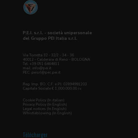
P.E.I. s.r.l. - società unipersonale
del Gruppo PEI Italia s.r.l.
Via Torretta 32 - 32/2 - 34 - 36
40012 - Calderara di Reno - BOLOGNA
Tel. +39 051 6464811
mail:
info@pei.it
PEC:
peisrl@pec.pei.it
Reg. Imp. BO, C.F. e P.I. 02894991203
Capitale Sociale € 1.000.000,00 i.v.
Cookie Policy (In italian)
Privacy Policy (In English)
Legal notices (In English)
Whistleblowing (In English)
Télécharger