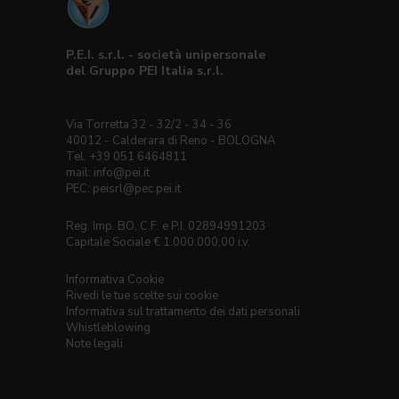
P.E.I. s.r.l. - società unipersonale
del Gruppo PEI Italia s.r.l.
Via Torretta 32 - 32/2 - 34 - 36
40012 - Calderara di Reno - BOLOGNA
Tel. +39 051 6464811
mail:
info@pei.it
PEC:
peisrl@pec.pei.it
Reg. Imp. BO, C.F. e P.I. 02894991203
Capitale Sociale € 1.000.000,00 i.v.
Informativa Cookie
Rivedi le tue scelte sui cookie
Informativa sul trattamento dei dati personali
Whistleblowing
Note legali