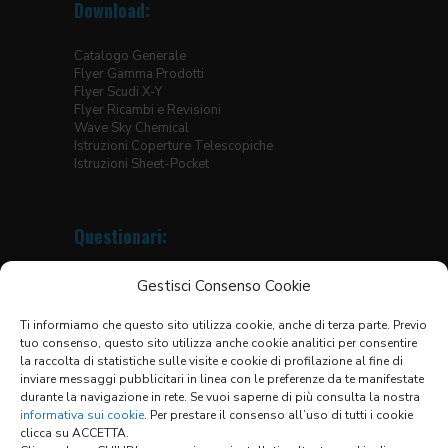
Download:
Catalogo Generale
Flyer Gamma Prodotti
Flyer Scudi X-Y
Flyer Ricambi e Revisioni
Wave Sky Chemical
Istruzioni Coperture Telescopiche
Istruzioni Sheet-Pocket
Questionari:
Coperture Telescopiche
Gestisci Consenso Cookie
Protezioni Avvolgibili
Soffietti Circolari
Ti informiamo che questo sito utilizza cookie, anche di terza parte. Previo
Soffietti per Tavole Elevatrici
tuo consenso, questo sito utilizza anche cookie analitici per consentire
Soffietti Termosaldati
la raccolta di statistiche sulle visite e cookie di profilazione al fine di
Soffietti Piani Cuciti
inviare messaggi pubblicitari in linea con le preferenze da te manifestate
Soffietti Termosaldati Guide Lineari
durante la navigazione in rete. Se vuoi saperne di più consulta la nostra
Scudi X-Y
informativa sui cookie
. Per prestare il consenso all’uso di tutti i cookie
clicca su ACCETTA.