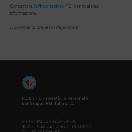
Contattare l’
ufficio tecnico PEI
per qualsiasi
informazione.
Domanda di brevetto depositata
P.E.I. s.r.l. - società unipersonale
del Gruppo PEI Italia s.r.l.
Via Torretta 32 - 32/2 - 34 - 36
40012 - Calderara di Reno - BOLOGNA