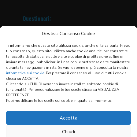
Questionari:
Coperture Telescopiche
Gestisci Consenso Cookie
Protezioni Avvolgibili
Soffietti Circolari
Ti informiamo che questo sito utilizza cookie, anche di terza parte. Previo
Soffietti per Tavole Elevatrici
tuo consenso, questo sito utilizza anche cookie analitici per consentire
Soffietti Termosaldati
la raccolta di statistiche sulle visite e cookie di profilazione al fine di
Soffietti Piani Cuciti
inviare messaggi pubblicitari in linea con le preferenze da te manifestate
Soffietti Termosaldati Guide Lineari
durante la navigazione in rete. Se vuoi saperne di più consulta la nostra
Scudi X-Y
informativa sui cookie
. Per prestare il consenso all’uso di tutti i cookie
clicca su ACCETTA.
Lista dei Materiali
Cliccando su CHIUDI verranno invece installati soltanto cookie di
Condizioni generali di vendita
funzionalità. Per personalizzare le tue scelte clicca su VISUALIZZA
PREFERENZE.
Puoi modificare le tue scelte sui cookie in qualsiasi momento.
Link:
Accetta
Chiudi