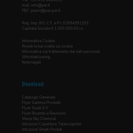
Tel. +39 051 6464811
mail:
info@pei.it
PEC:
peisrl@pec.pei.it
Reg. Imp. BO, C.F. e P.I. 02894991203
Capitale Sociale € 1.000.000,00 i.v.
Informativa Cookie
Rivedi le tue scelte sui cookie
Informativa sul trattamento dei dati personali
Whistleblowing
Note legali
Download:
Catalogo Generale
Flyer Gamma Prodotti
Flyer Scudi X-Y
Flyer Ricambi e Revisioni
Wave Sky Chemical
Istruzioni Coperture Telescopiche
Istruzioni Sheet-Pocket