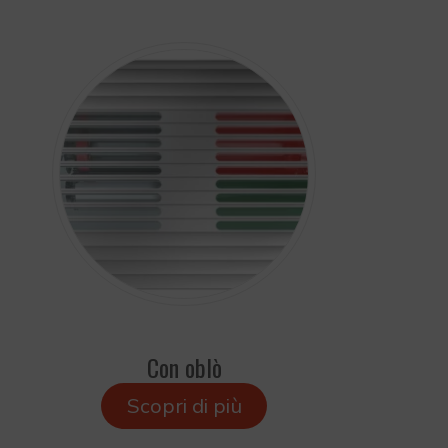
Con oblò
Scopri di più