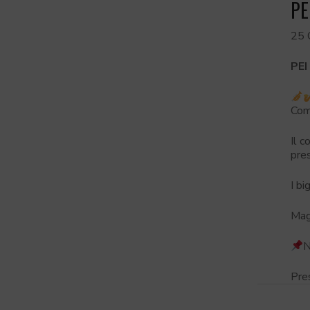
PE
25 
PEI
Com
Il c
pre
I bi
Magg
N
Pre