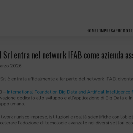
HOME
L’IMPRESA
PRODOTT
I Srl entra nel network IFAB come azienda as
arzo 2026
Srl è entrata ufficialmente a far parte del network IFAB, divent
B –
International Foundation Big Data and Artificial Intelligen
vazione dedicato allo sviluppo e all’applicazione di Big Data e Int
luppo umano.
etwork riunisce imprese, istituzioni e realtà scientifiche con l’obiet
celerare l’adozione di tecnologie avanzate nei diversi settori eco