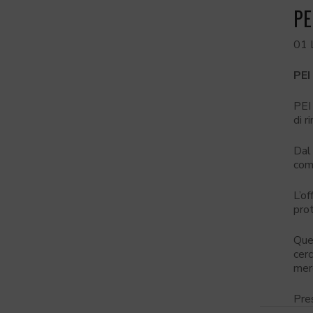
PE
01 
PE
PEI 
di r
Dal
com
L’of
prot
Ques
cerc
merc
Pre