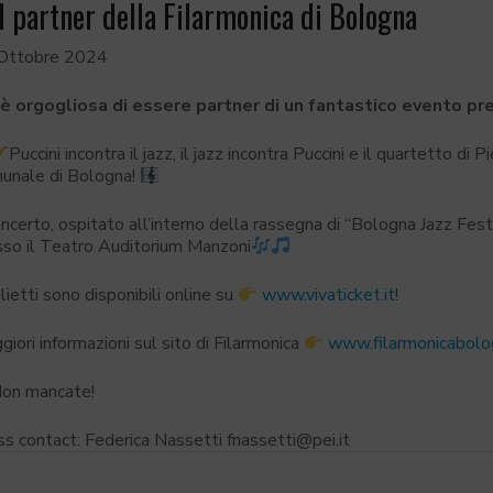
I partner della Filarmonica di Bologna
Ottobre 2024
 è orgogliosa di essere partner di un fantastico evento pr
Puccini incontra il jazz, il jazz incontra Puccini e il quartetto di
unale di Bologna!
oncerto, ospitato all’interno della rassegna di “Bologna Jazz Fes
sso il Teatro Auditorium Manzoni
glietti sono disponibili online su
www.vivaticket.it
!
iori informazioni sul sito di Filarmonica
www.filarmonicabolog
on mancate!
ss contact: Federica Nassetti fnassetti@pei.it