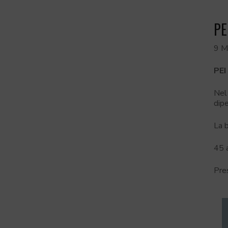
PE
9 M
PEI
Nel 
dip
La b
45 a
Pre