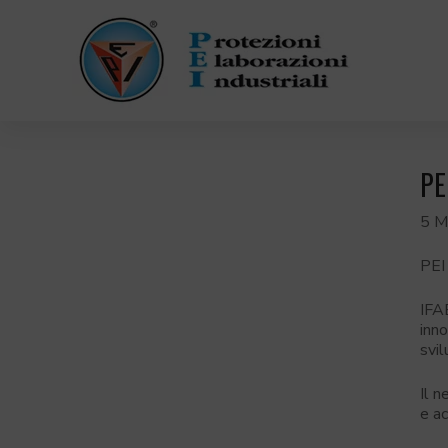
PE
5 M
PEI 
IFA
inno
svi
Il n
e ac