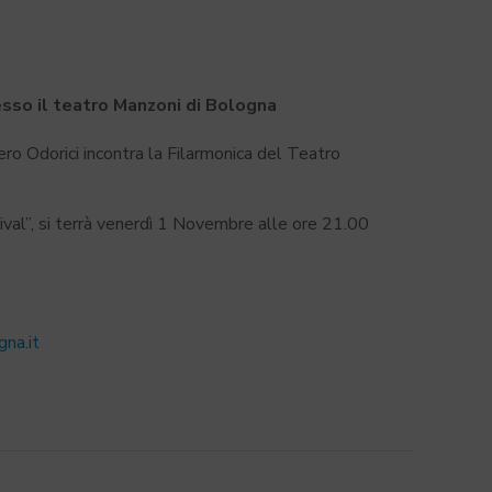
esso il teatro Manzoni di Bologna
 Piero Odorici incontra la Filarmonica del Teatro
tival”, si terrà venerdì 1 Novembre alle ore 21.00
na.it