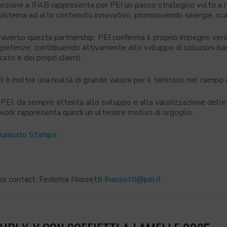
esione a IFAB rappresenta per PEI un passo strategico volto a raf
sistema ad alto contenuto innovativo, promuovendo sinergie, sc
averso questa partnership, PEI conferma il proprio impegno verso
etenze, contribuendo attivamente allo sviluppo di soluzioni basa
ato e dei propri clienti.
 è inoltre una realtà di grande valore per il territorio nel campo 
PEI, da sempre attenta allo sviluppo e alla valorizzazione delle 
ork rappresenta quindi un ulteriore motivo di orgoglio.
unicato Stampa
ss contact: Federica Nassetti
fnassetti@pei.it