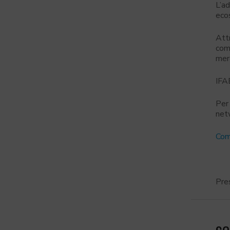
L’ad
eco
Attr
comp
merc
IFAB
Per 
netw
Com
Pre