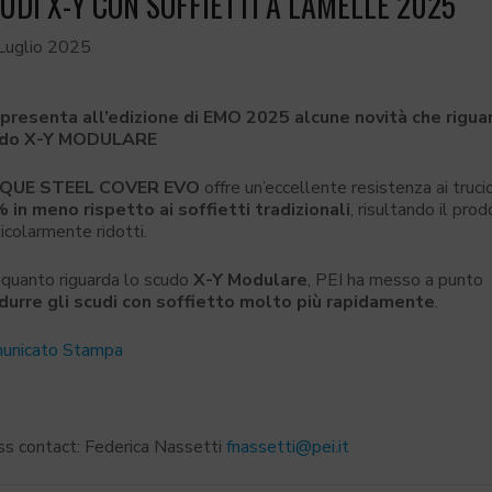
UDI X-Y CON SOFFIETTI A LAMELLE 2025
Luglio 2025
 presenta all’edizione di EMO 2025 alcune novità che rig
udo X-Y MODULARE
IQUE STEEL COVER EVO
offre un’eccellente resistenza ai truc
 in meno rispetto ai soffietti tradizionali
, risultando il pro
icolarmente ridotti.
 quanto riguarda lo scudo
X-Y Modulare
, PEI ha messo a punto 
durre gli scudi con soffietto molto più rapidamente
.
unicato Stampa
ss contact: Federica Nassetti
fnassetti@pei.it