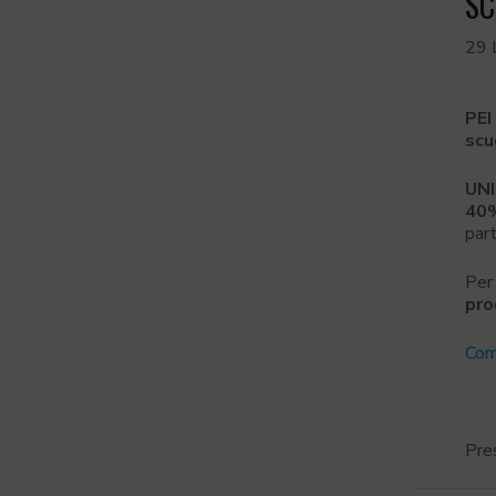
SC
29 
PEI
sc
UN
40%
part
Per
pro
Com
Pre