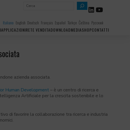
C
e
r
Italiano
English
Deutsch
Français
Español
Türkçe
Čeština
Русский
c
I
APPLICAZIONI
RETE VENDITA
DOWNLOAD
MEDIA
SHOP
CONTATTI
a
sociata
andone azienda associata.
ce for Human Development
– è un centro di ricerca e
elligenza Artificiale per la crescita sostenibile e lo
tivo di favorire la collaborazione tra ricerca e industria
nomici.