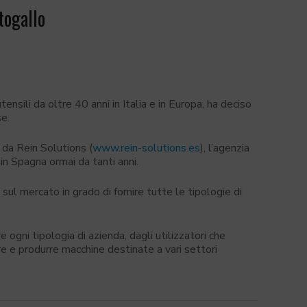
togallo
nsili da oltre 40 anni in Italia e in Europa, ha deciso
se.
 da Rein Solutions (
www.rein-solutions.es
), l’agenzia
n Spagna ormai da tanti anni.
sul mercato in grado di fornire tutte le tipologie di
 ogni tipologia di azienda, dagli utilizzatori che
re e produrre macchine destinate a vari settori