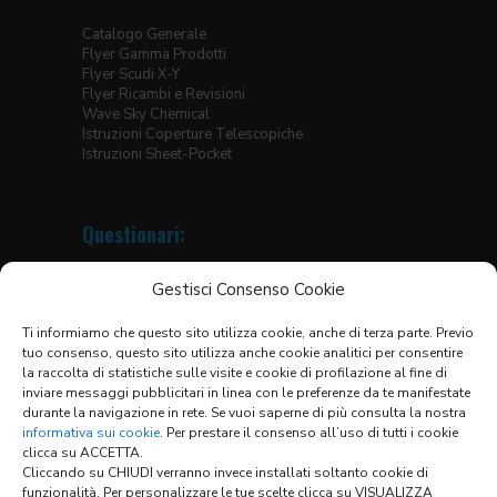
Catalogo Generale
Flyer Gamma Prodotti
Flyer Scudi X-Y
Flyer Ricambi e Revisioni
Wave Sky Chemical
Istruzioni Coperture Telescopiche
Istruzioni Sheet-Pocket
Questionari:
Coperture Telescopiche
Gestisci Consenso Cookie
Protezioni Avvolgibili
Soffietti Circolari
Ti informiamo che questo sito utilizza cookie, anche di terza parte. Previo
Soffietti per Tavole Elevatrici
tuo consenso, questo sito utilizza anche cookie analitici per consentire
Soffietti Termosaldati
la raccolta di statistiche sulle visite e cookie di profilazione al fine di
Soffietti Piani Cuciti
inviare messaggi pubblicitari in linea con le preferenze da te manifestate
Soffietti Termosaldati Guide Lineari
durante la navigazione in rete. Se vuoi saperne di più consulta la nostra
Scudi X-Y
informativa sui cookie
. Per prestare il consenso all’uso di tutti i cookie
clicca su ACCETTA.
Lista dei Materiali
Cliccando su CHIUDI verranno invece installati soltanto cookie di
Condizioni generali di vendita
funzionalità. Per personalizzare le tue scelte clicca su VISUALIZZA