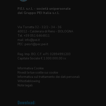
P.E.I. s.r.l. - società unipersonale
del Gruppo PEI Italia s.r.l.
Via Torretta 32 - 32/2 - 34 - 36
40012 - Calderara di Reno - BOLOGNA
Tel. +39 051 6464811
mail:
info@pei.it
PEC:
peisrl@pec.pei.it
Reg. Imp. BO, C.F. e P.I. 02894991203
Capitale Sociale € 1.000.000,00 i.v.
Informativa Cookie
Rivedi le tue scelte sui cookie
Informativa sul trattamento dei dati personali
Whistleblowing
Note legali
Download: