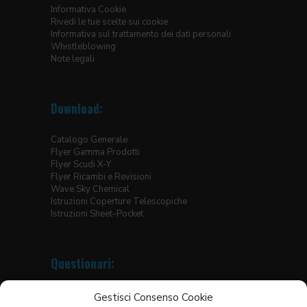
Informativa Cookie
Rivedi le tue scelte sui cookie
Informativa sul trattamento dei dati personali
Whistleblowing
Note legali
Download:
Catalogo Generale
Flyer Gamma Prodotti
Flyer Scudi X-Y
Flyer Ricambi e Revisioni
Wave Sky Chemical
Istruzioni Coperture Telescopiche
Istruzioni Sheet-Pocket
Questionari:
Coperture Telescopiche
Gestisci Consenso Cookie
Protezioni Avvolgibili