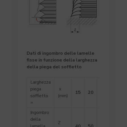
Dati di
ingombro delle lamelle
fisse in funzione della larghezza
della piega del
soffietto
Larghezza
piega
x
15
20
25
30
soffietto
(mm)
=
Ingombro
della
Z
lamella
40
50
60
70