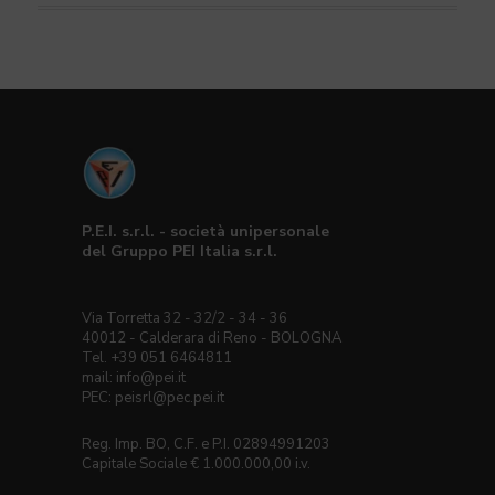
P.E.I. s.r.l. - società unipersonale
del Gruppo PEI Italia s.r.l.
Via Torretta 32 - 32/2 - 34 - 36
40012 - Calderara di Reno - BOLOGNA
Tel. +39 051 6464811
mail:
info@pei.it
PEC:
peisrl@pec.pei.it
Reg. Imp. BO, C.F. e P.I. 02894991203
Capitale Sociale € 1.000.000,00 i.v.