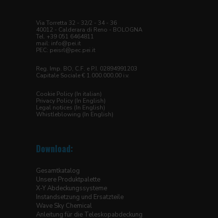
Via Torretta 32 - 32/2 - 34 - 36
40012 - Calderara di Reno - BOLOGNA
Tel. +39 051 6464811
mail:
info@pei.it
PEC:
peisrl@pec.pei.it
Reg. Imp. BO, C.F. e P.I. 02894991203
Capitale Sociale € 1.000.000,00 i.v.
Cookie Policy (In italian)
Privacy Policy (In English)
Legal notices (In English)
Whistleblowing (In English)
Download:
Gesamtkatalog
Unsere Produktpalette
X-Y Abdeckungssysteme
Instandsetzung und Ersatzteile
Wave Sky Chemical
Anleitung für die Teleskopabdeckung