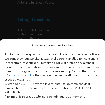
Anleitung für Sheet-Pocket
Anfrageformulare:
Teleskopabdeckungen
Rolloabdeckungen
Runde Faltenbälge
Eckige Faltenbälge, genäht
Gestisci Consenso Cookie
Faltenbälge für Hubtische
Thermogeschweisste Bälge für Linearführungen
Ti informiamo che questo sito utilizza cookie, anche di terza parte. Previo
Faltenbälge
tuo consenso, questo sito utilizza anche cookie analitici per consentire
X-Y Abdeckungssysteme
la raccolta di statistiche sulle visite e cookie di profilazione al fine di
inviare messaggi pubblicitari in linea con le preferenze da te manifestate
Materialtabelle
durante la navigazione in rete. Se vuoi saperne di più consulta la nostra
Allgemeine Verkaufsbedingungen
informativa sui cookie
. Per prestare il consenso all’uso di tutti i cookie
clicca su ACCETTA.
Cliccando su CHIUDI verranno invece installati soltanto cookie di
funzionalità. Per personalizzare le tue scelte clicca su VISUALIZZA
Links:
PREFERENZE.
Puoi modificare le tue scelte sui cookie in qualsiasi momento.
KONFIGURATOR