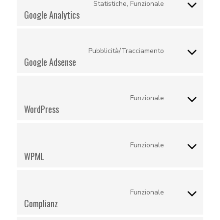
hotjar
Statistiche, Funzionale
Consent
Google Analytics
to
service
google-
Pubblicità/Tracciamento
Consent
Google Adsense
analytics
to
service
google-
Funzionale
Consent
WordPress
adsense
to
service
wordpress
Funzionale
Consent
WPML
to
service
wpml
Funzionale
Consent
Complianz
to