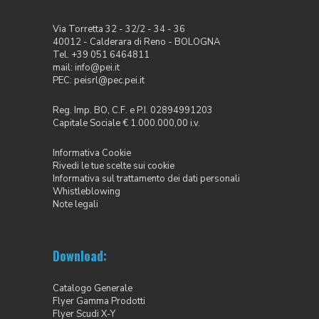
Via Torretta 32 - 32/2 - 34 - 36
40012 - Calderara di Reno - BOLOGNA
Tel. +39 051 6464811
mail:
info@pei.it
PEC:
peisrl@pec.pei.it
Reg. Imp. BO, C.F. e P.I. 02894991203
Capitale Sociale € 1.000.000,00 i.v.
Informativa Cookie
Rivedi le tue scelte sui cookie
Informativa sul trattamento dei dati personali
Whistleblowing
Note legali
Download:
Catalogo Generale
Flyer Gamma Prodotti
Flyer Scudi X-Y