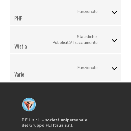
service
complianz
Funzionale
Consent
PHP
to
service
Statistiche,
php
Consent
Pubblicità/Tracciamento
Wistia
to
service
wistia
Funzionale
Consent
Varie
to
service
varie
P.E.I. s.r.l. - società unipersonale
del Gruppo PEI Italia s.r.l.