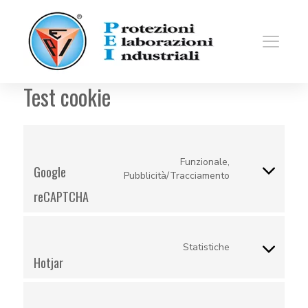
Test cookie
Funzionale,
Google
Consent
Pubblicità/Tracciamento
to
reCAPTCHA
service
google-
Statistiche
recaptcha
Consent
Hotjar
to
service