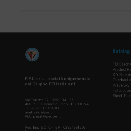
Katalog 
PEI Czech
Product R
X-Y Shield
P.E.I. s.r.l. - società unipersonale
Overhaul a
del Gruppo PEI Italia s.r.l.
Wave Sky 
Telescopic
Sheet-Pock
Via Torretta 32 - 32/2 - 34 - 36
40012 - Calderara di Reno - BOLOGNA
Tel. +39 051 6464811
mail: info@pei.it
PEC:
peisrl@pec.pei.it
Reg. Imp. BO, C.F. e P.I. 02894991203