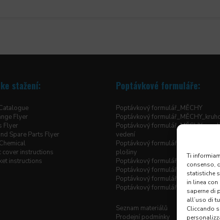
ke stažení:
Poptávkové formuláře:
 Catalogue
Poptávkový formulář_MĚCHY
ange Flyer
Poptávkový formulář_MĚCHY_kruh
s Flyer
Poptávkový formulář_MĚCHY_pro li
nd Spare Parts Flyer
vedení
Chemical
Poptávkový formulář_MĚCHY_pro z
 cover instructions
plošiny
Ti informiam
et instructions
Poptávkový formulář_MĚCHY_šité h
consenso, qu
Poptávkový formulář_ROLETOVÉ 
statistiche 
Poptávkový formulář_TELESKOPIC
in linea con
Poptávkový formulář_X-Y KRYTOV
saperne di 
all’uso di t
Seznam materiálů
Cliccando su
Prodejní podmínky
personalizz