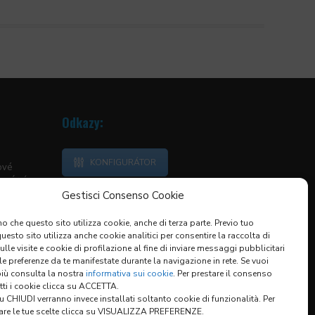
Odkazy:
KONFIGURÁTOR
ové
neární
Gestisci Consenso Cookie
vedací
o che questo sito utilizza cookie, anche di terza parte. Previo tuo
ranaté
esto sito utilizza anche cookie analitici per consentire la raccolta di
KRYTY
sulle visite e cookie di profilazione al fine di inviare messaggi pubblicitari
KÉ KRYTY
 le preferenze da te manifestate durante la navigazione in rete. Se vuoi
ÁNÍ
più consulta la nostra
informativa sui cookie
. Per prestare il consenso
utti i cookie clicca su ACCETTA.
 CHIUDI verranno invece installati soltanto cookie di funzionalità. Per
are le tue scelte clicca su VISUALIZZA PREFERENZE.