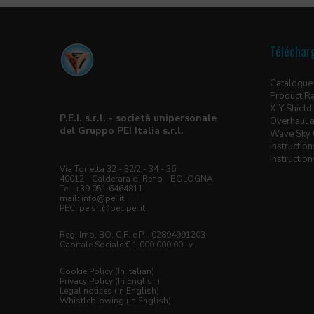
Téléchar
Catalogue
Product R
X-Y Shield
P.E.I. s.r.l. - società unipersonale
Overhaul a
del Gruppo PEI Italia s.r.l.
Wave Sky 
Instructio
Instructio
Via Torretta 32 - 32/2 - 34 - 36
40012 - Calderara di Reno - BOLOGNA
Tel. +39 051 6464811
mail:
info@pei.it
PEC:
peisrl@pec.pei.it
Reg. Imp. BO, C.F. e P.I. 02894991203
Capitale Sociale € 1.000.000,00 i.v.
Cookie Policy (In italian)
Privacy Policy (In English)
Legal notices (In English)
Whistleblowing (In English)