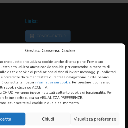
Links:
CONFIGURATEUR
Gestisci Consenso Cookie
o che questo sito utilizza cookie, anche di terza parte. Previo tuo
idages
esto sito utilizza anche cookie analitici per consentire la raccolta di
sulle visite e cookie di profilazione al fine di inviare messaggi pubblicitari
 le preferenze da te manifestate durante la navigazione in rete. Se vuoi
più consulta la nostra
informativa sui cookie
. Per prestare il consenso
utti i cookie clicca su ACCETTA.
 CHIUDI verranno invece installati soltanto cookie di funzionalità. Per
are le tue scelte clicca su VISUALIZZA PREFERENZE.
are le tue scelte sui cookie in qualsiasi momento.
cetta
Chiudi
Visualizza preferenze