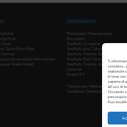
ger
Questionnaires
 Général
Protecteurs Télescopiques
ange Flyer
Enrouleurs
s Flyer
Soufflets Circulaires
nd Spare Parts Flyer
Soufflets pour Tables Elévatrices
Chemical
Soufflets Thermo-Soudés
ns pour la couverture télescopique
Soufflets Plats Cousus
Ti informiam
ns pour Sheet-Pocket
Soufflets Thermo-Soudés pour Gu
consenso, qu
Linéaires
statistiche 
Ecrans X-Y
in linea con
saperne di 
Tableau des Matériaux
all’uso di t
Conditions Générales de Vente
Cliccando su
personalizz
Puoi modific
Ac