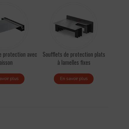
e protection avec
Soufflets de protection plats
Racleurs
aisson
à lamelles fixes
avoir plus
En savoir plus