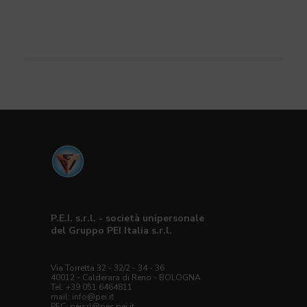
P.E.I. s.r.l. - società unipersonale
del Gruppo PEI Italia s.r.l.
Via Torretta 32 - 32/2 - 34 - 36
40012 - Calderara di Reno - BOLOGNA
Tel. +39 051 6464811
mail:
info@pei.it
PEC:
peisrl@pec.pei.it