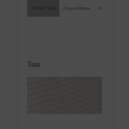
TEMAT154
Polyuréthane
Polyester
P
Tissu