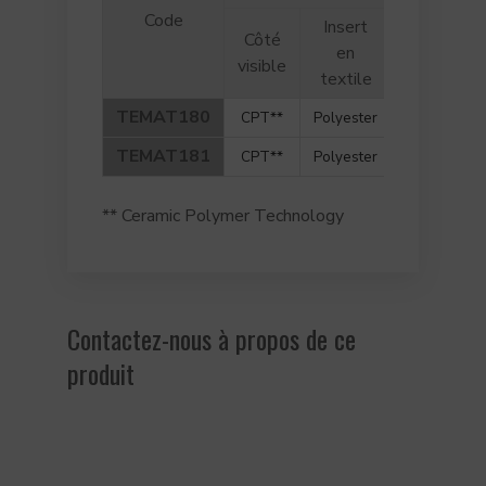
Code
Insert
Côté
Côté
en
non
visible
textile
visible
TEMAT180
CPT**
Polyester
–
TEMAT181
CPT**
Polyester
–
** Ceramic Polymer Technology
Contactez-nous à propos de ce
produit