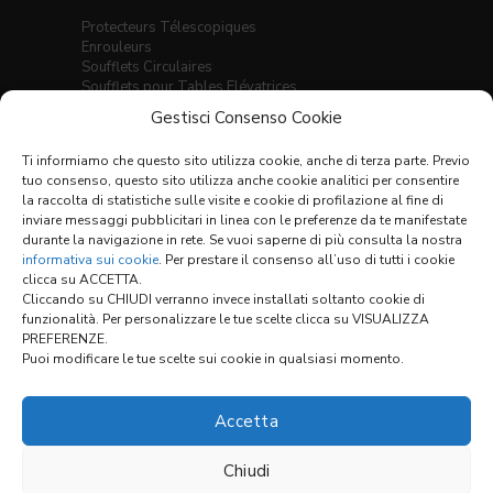
Protecteurs Télescopiques
Enrouleurs
Soufflets Circulaires
Soufflets pour Tables Elévatrices
Soufflets Thermo-Soudés
Gestisci Consenso Cookie
Soufflets Plats Cousus
Soufflets Thermo-Soudés pour Guidages
Ti informiamo che questo sito utilizza cookie, anche di terza parte. Previo
Linéaires
tuo consenso, questo sito utilizza anche cookie analitici per consentire
Ecrans X-Y
la raccolta di statistiche sulle visite e cookie di profilazione al fine di
inviare messaggi pubblicitari in linea con le preferenze da te manifestate
Tableau des Matériaux
durante la navigazione in rete. Se vuoi saperne di più consulta la nostra
Conditions Générales de Vente
informativa sui cookie
. Per prestare il consenso all’uso di tutti i cookie
clicca su ACCETTA.
Cliccando su CHIUDI verranno invece installati soltanto cookie di
funzionalità. Per personalizzare le tue scelte clicca su VISUALIZZA
Links:
PREFERENZE.
Puoi modificare le tue scelte sui cookie in qualsiasi momento.
CONFIGURATEUR
Accetta
Chiudi