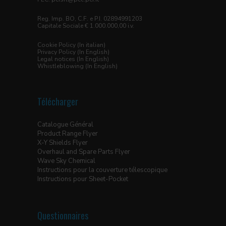
Reg. Imp. BO, C.F. e P.I. 02894991203
Capitale Sociale € 1.000.000,00 i.v.
Cookie Policy (In italian)
Privacy Policy (In English)
Legal notices (In English)
Whistleblowing (In English)
Télécharger
Catalogue Général
Product Range Flyer
X-Y Shields Flyer
Overhaul and Spare Parts Flyer
Wave Sky Chemical
Instructions pour la couverture télescopique
Instructions pour Sheet-Pocket
Questionnaires