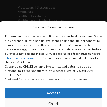
Protecteurs Télescopiques
Enrouleurs
Soufflets Circulaires
Soufflets pour Tables Elévatrices
Soufflets Thermo-Soudés
Gestisci Consenso Cookie
Soufflets Plats Cousus
Soufflets Thermo-Soudés pour Guidages
Ti informiamo che questo sito utilizza cookie, anche di terza parte. Previo
Linéaires
tuo consenso, questo sito utilizza anche cookie analitici per consentire
Ecrans X-Y
la raccolta di statistiche sulle visite e cookie di profilazione al fine di
inviare messaggi pubblicitari in linea con le preferenze da te manifestate
Tableau des Matériaux
durante la navigazione in rete. Se vuoi saperne di più consulta la nostra
Conditions Générales de Vente
informativa sui cookie
. Per prestare il consenso all’uso di tutti i cookie
clicca su ACCETTA.
Cliccando su CHIUDI verranno invece installati soltanto cookie di
funzionalità. Per personalizzare le tue scelte clicca su VISUALIZZA
Links:
PREFERENZE.
Puoi modificare le tue scelte sui cookie in qualsiasi momento.
CONFIGURATEUR
Accetta
Chiudi