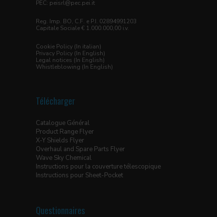
PEC:
peisrl@pec.pei.it
Reg. Imp. BO, C.F. e P.I. 02894991203
Capitale Sociale € 1.000.000,00 i.v.
Cookie Policy (In italian)
Privacy Policy (In English)
Legal notices (In English)
Whistleblowing (In English)
Télécharger
Catalogue Général
Product Range Flyer
X-Y Shields Flyer
Overhaul and Spare Parts Flyer
Wave Sky Chemical
Instructions pour la couverture télescopique
Instructions pour Sheet-Pocket
Questionnaires