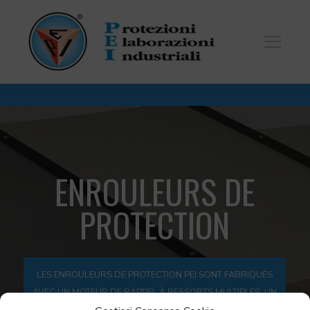
ENROULEURS DE
PROTECTION
LES ENROULEURS DE PROTECTION PEI SONT FABRIQUÉS
AVEC UN MOTEUR DE RAPPEL À RESSORTS MULTIPLES, UN
SYSTÈME BREVETÉ