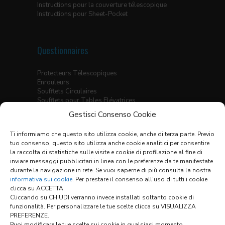
Instructions pour la couverture télescopique
Instructions pour Sheet-Pocket
Questionnaires
Protecteurs Télescopiques
Enrouleurs
Soufflets Circulaires
Soufflets pour Tables Elévatrices
Soufflets Thermo-Soudés
Gestisci Consenso Cookie
Soufflets Plats Cousus
Soufflets Thermo-Soudés pour Guidages
Ti informiamo che questo sito utilizza cookie, anche di terza parte. Previo
Linéaires
tuo consenso, questo sito utilizza anche cookie analitici per consentire
Ecrans X-Y
la raccolta di statistiche sulle visite e cookie di profilazione al fine di
inviare messaggi pubblicitari in linea con le preferenze da te manifestate
Tableau des Matériaux
durante la navigazione in rete. Se vuoi saperne di più consulta la nostra
Conditions Générales de Vente
informativa sui cookie
. Per prestare il consenso all’uso di tutti i cookie
clicca su ACCETTA.
Cliccando su CHIUDI verranno invece installati soltanto cookie di
funzionalità. Per personalizzare le tue scelte clicca su VISUALIZZA
Links:
PREFERENZE.
Puoi modificare le tue scelte sui cookie in qualsiasi momento.