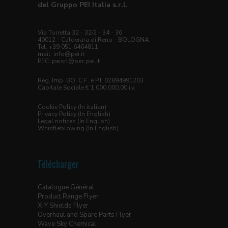
del Gruppo PEI Italia s.r.l.
Via Torretta 32 - 32/2 - 34 - 36
40012 - Calderara di Reno - BOLOGNA
Tel. +39 051 6464811
mail:
info@pei.it
PEC:
peisrl@pec.pei.it
Reg. Imp. BO, C.F. e P.I. 02894991203
Capitale Sociale € 1.000.000,00 i.v.
Cookie Policy (In italian)
Privacy Policy (In English)
Legal notices (In English)
Whistleblowing (In English)
Télécharger
Catalogue Général
Product Range Flyer
X-Y Shields Flyer
Overhaul and Spare Parts Flyer
Wave Sky Chemical