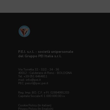
P.E.I. s.r.l. - società unipersonale
del Gruppo PEI Italia s.r.l.
Via Torretta 32 - 32/2 - 34 - 36
40012 - Calderara di Reno - BOLOGNA
Tel. +39 051 6464811
mail:
info@pei.it
PEC:
peisrl@pec.pei.it
Reg. Imp. BO, C.F. e P.I. 02894991203
Capitale Sociale € 1.000.000,00 i.v.
Cookie Policy (In italian)
Privacy Policy (In English)