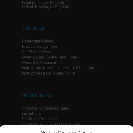
Legal notices (In English)
Whistleblowing (In English)
Télécharger
Catalogue Général
Product Range Flyer
X-Y Shields Flyer
Overhaul and Spare Parts Flyer
Wave Sky Chemical
Instructions pour la couverture télescopique
Instructions pour Sheet-Pocket
Questionnaires
Protecteurs Télescopiques
Enrouleurs
Soufflets Circulaires
Soufflets pour Tables Elévatrices
Soufflets Thermo-Soudés
Gestisci Consenso Cookie