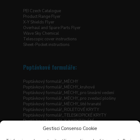
PEI Czech Catalogue
Product Range Flyer
X-Y Shields Flyer
Overhaul and Spare Parts Flyer
Wave Sky Chemical
Telescopic cover instructions
Sheet-Pocket instructions
Poptávkové formuláře:
Poptávkový formulář_MĚCHY
Poptávkový formulář_MĚCHY_kruhové
Poptávkový formulář_MĚCHY_pro lineární vedení
Poptávkový formulář_MĚCHY_pro zvedací plošiny
Poptávkový formulář_MĚCHY_šité hranaté
Poptávkový formulář_ROLETOVÉ KRYTY
Poptávkový formulář_TELESKOPICKÉ KRYTY
Poptávkový formulář_X-Y KRYTOVÁNÍ
Gestisci Consenso Cookie
Seznam materiálů
Prodejní podmínky