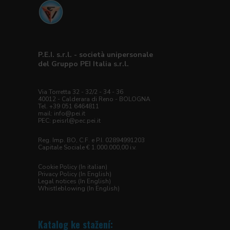
P.E.I. s.r.l. - società unipersonale
del Gruppo PEI Italia s.r.l.
Via Torretta 32 - 32/2 - 34 - 36
40012 - Calderara di Reno - BOLOGNA
Tel. +39 051 6464811
mail: info@pei.it
PEC:
peisrl@pec.pei.it
Reg. Imp. BO, C.F. e P.I. 02894991203
Capitale Sociale € 1.000.000,00 i.v.
Cookie Policy (In italian)
Privacy Policy (In English)
Legal notices (In English)
Whistleblowing (In English)
Katalog ke stažení: