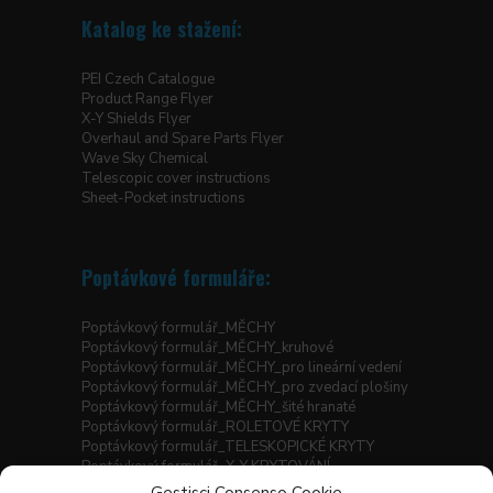
Katalog ke stažení:
PEI Czech Catalogue
Product Range Flyer
X-Y Shields Flyer
Overhaul and Spare Parts Flyer
Wave Sky Chemical
Telescopic cover instructions
Sheet-Pocket instructions
Poptávkové formuláře:
Poptávkový formulář_MĚCHY
Poptávkový formulář_MĚCHY_kruhové
Poptávkový formulář_MĚCHY_pro lineární vedení
Poptávkový formulář_MĚCHY_pro zvedací plošiny
Poptávkový formulář_MĚCHY_šité hranaté
Poptávkový formulář_ROLETOVÉ KRYTY
Poptávkový formulář_TELESKOPICKÉ KRYTY
Poptávkový formulář_X-Y KRYTOVÁNÍ