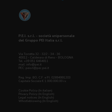
P.E.I. s.r.l. - società unipersonale
del Gruppo PEI Italia s.r.l.
Via Torretta 32 - 32/2 - 34 - 36
40012 - Calderara di Reno - BOLOGNA
Tel. +39 051 6464811
mail: info@pei.it
PEC:
peisrl@pec.pei.it
Reg. Imp. BO, C.F. e P.I. 02894991203
Capitale Sociale € 1.000.000,00 i.v.
Cookie Policy (In italian)
Privacy Policy (In English)
Legal notices (In English)
Whistleblowing (In English)