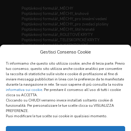
Poptávkový formulář_MĚCHY
Poptávkový formulář_MĚCHY_kruhové
Poptávkový formulář_MĚCHY_pro lineární vedení
Poptávkový formulář_MĚCHY_pro zvedací plošiny
Poptávkový formulář_MĚCHY_šité hranaté
Poptávkový formulář_ROLETOVÉ KRYTY
Poptávkový formulář_TELESKOPICKÉ KRYTY
Poptávkový formulář_X-Y KRYTOVÁNÍ
Gestisci Consenso Cookie
Seznam materiálů
Prodejní podmínky
Ti informiamo che questo sito utilizza cookie, anche di terza parte. Previo
tuo consenso, questo sito utilizza anche cookie analitici per consentire
la raccolta di statistiche sulle visite e cookie di profilazione al fine di
inviare messaggi pubblicitari in linea con le preferenze da te manifestate
Odkazy:
durante la navigazione in rete. Se vuoi saperne di più consulta la nostra
informativa sui cookie
. Per prestare il consenso all’uso di tutti i cookie
clicca su ACCETTA.
Cliccando su CHIUDI verranno invece installati soltanto cookie di
KONFIGURÁTOR
funzionalità. Per personalizzare le tue scelte clicca su VISUALIZZA
PREFERENZE.
Puoi modificare le tue scelte sui cookie in qualsiasi momento.