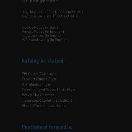
PEC:
peisrl@pec.pei.it
Reg. Imp. BO, C.F. e P.I. 02894991203
Capitale Sociale € 1.000.000,00 i.v.
Cookie Policy (In italian)
Privacy Policy (In English)
Legal notices (In English)
Whistleblowing (In English)
Katalog ke stažení:
PEI Czech Catalogue
Product Range Flyer
X-Y Shields Flyer
Overhaul and Spare Parts Flyer
Wave Sky Chemical
Telescopic cover instructions
Sheet-Pocket instructions
Poptávkové formuláře: