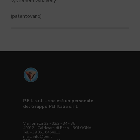
systémem vybaveny
(patentováno)
P.E.I. s.r.l. - società unipersonale
del Gruppo PEI Italia s.r.l.
Via Torretta 32 - 32/2 - 34 - 36
40012 - Calderara di Reno - BOLOGNA
Tel. +39 051 6464811
mail: info@pei.it