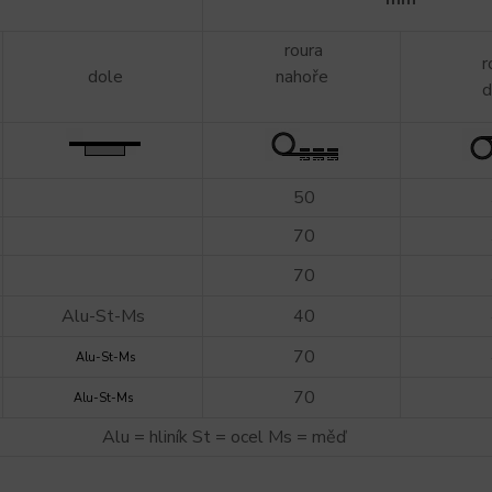
roura
r
dole
nahoře
d
50
70
70
Alu-St-Ms
40
70
Alu-St-Ms
70
Alu-St-Ms
Alu = hliník St = ocel Ms = měď