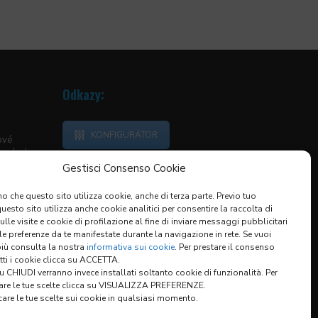
Odkazy:
KONFIGURÁTOR
ové
neární
Gestisci Consenso Cookie
vedací
o che questo sito utilizza cookie, anche di terza parte. Previo tuo
ranaté
esto sito utilizza anche cookie analitici per consentire la raccolta di
KRYTY
sulle visite e cookie di profilazione al fine di inviare messaggi pubblicitari
KÉ KRYTY
 le preferenze da te manifestate durante la navigazione in rete. Se vuoi
ÁNÍ
più consulta la nostra
informativa sui cookie
. Per prestare il consenso
utti i cookie clicca su ACCETTA.
 CHIUDI verranno invece installati soltanto cookie di funzionalità. Per
are le tue scelte clicca su VISUALIZZA PREFERENZE.
are le tue scelte sui cookie in qualsiasi momento.