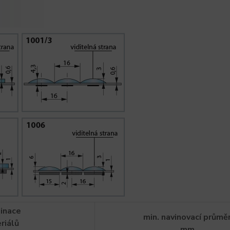
inace
min. navinovací průmě
riálů
mm