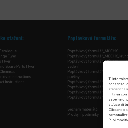
ke stažení:
Poptávkové formuláře:
 Catalogue
Poptávkový formulář_MĚCHY
ange Flyer
Poptávkový formulář_MĚCHY_kruh
s Flyer
Poptávkový formulář_MĚCHY_pro li
nd Spare Parts Flyer
vedení
Chemical
Poptávkový formulář_MĚCHY_pro z
 cover instructions
plošiny
Ti informiam
et instructions
Poptávkový formulář_MĚCHY_šité h
consenso, qu
Poptávkový formulář_ROLETOVÉ 
statistiche 
Poptávkový formulář_TELESKOPIC
in linea con
Poptávkový formulář_X-Y KRYTOV
saperne di 
all’uso di t
Seznam materiálů
Cliccando su
Prodejní podmínky
personalizz
Puoi modific