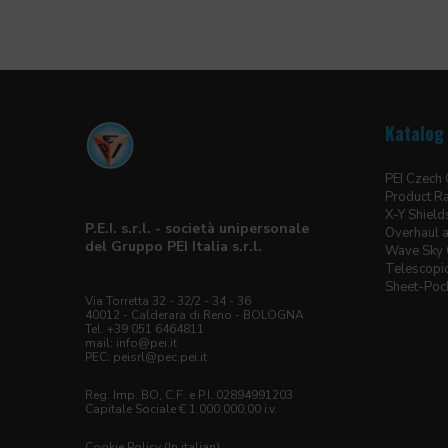
Katalog 
PEI Czech
Product R
X-Y Shield
P.E.I. s.r.l. - società unipersonale
Overhaul a
del Gruppo PEI Italia s.r.l.
Wave Sky 
Telescopic
Sheet-Pock
Via Torretta 32 - 32/2 - 34 - 36
40012 - Calderara di Reno - BOLOGNA
Tel. +39 051 6464811
mail: info@pei.it
PEC:
peisrl@pec.pei.it
Reg. Imp. BO, C.F. e P.I. 02894991203
Capitale Sociale € 1.000.000,00 i.v.
Cookie Policy (In italian)