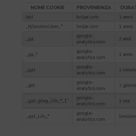
NOME COOKIE
PROVENIENZA
DURA
hjid
hotjar.com
1 anno
_hjSessionUser_*
hotjar.com
1 anno
google‐
_ga
2 anni
analytics.com
google‐
_ga_*
1 anno
analytics.com
google‐
_gat
1 minut
analytics.com
google‐
_gid
1 giorno
analytics.com
google‐
_gat_gtag_UA_*_1”
1 ora
analytics.com
google‐
_gat_UA_*
Session
analytics.com