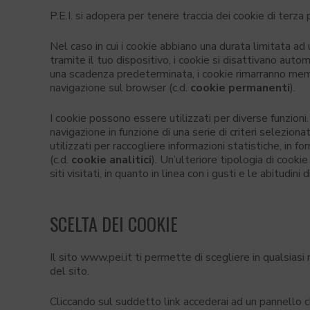
P.E.I. si adopera per tenere traccia dei cookie di terza
Nel caso in cui i cookie abbiano una durata limitata ad
tramite il tuo dispositivo, i cookie si disattivano au
una scadenza predeterminata, i cookie rimarranno memori
navigazione sul browser (c.d.
cookie permanenti
).
I cookie possono essere utilizzati per diverse funzioni
navigazione in funzione di una serie di criteri selezionat
utilizzati per raccogliere informazioni statistiche, in
(c.d.
cookie analitici
). Un’ulteriore tipologia di cookie
siti visitati, in quanto in linea con i gusti e le abitudin
SCELTA DEI COOKIE
Il sito www.pei.it ti permette di scegliere in qualsiasi
del sito.
Cliccando sul suddetto link accederai ad un pannello c