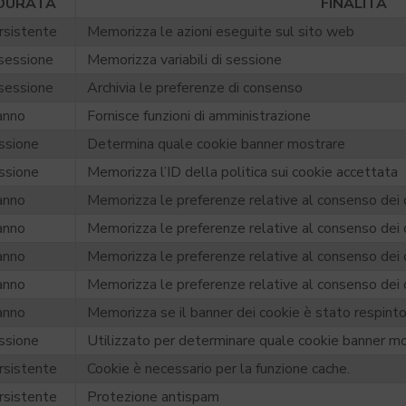
DURATA
FINALITÀ
rsistente
Memorizza le azioni eseguite sul sito web
 sessione
Memorizza variabili di sessione
 sessione
Archivia le preferenze di consenso
anno
Fornisce funzioni di amministrazione
ssione
Determina quale cookie banner mostrare
ssione
Memorizza l’ID della politica sui cookie accettata
anno
Memorizza le preferenze relative al consenso dei 
anno
Memorizza le preferenze relative al consenso dei 
anno
Memorizza le preferenze relative al consenso dei 
anno
Memorizza le preferenze relative al consenso dei 
anno
Memorizza se il banner dei cookie è stato respint
ssione
Utilizzato per determinare quale cookie banner m
rsistente
Cookie è necessario per la funzione cache.
rsistente
Protezione antispam