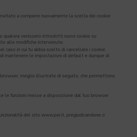
invitato a compiere nuovamente la scelta dei cookie
io qualora venissero introdotti nuovi cookie su
ito alle modifiche intervenute;
l caso in cui tu abbia scelto di cancellare i cookie
 di mantenere le impostazioni di default e dunque di
o browser, meglio illustrate di seguito, che permettono
te le funzioni messe a disposizione dal tuo browser
unzionalità del sito www.pei.it, pregiudicandone o