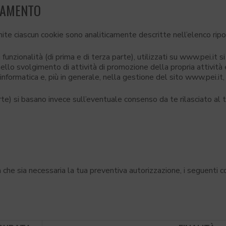
TTAMENTO
mite ciascun cookie sono analiticamente descritte nell’elenco ripo
funzionalità (di prima e di terza parte), utilizzati su www.pei.it si
 nello svolgimento di attività di promozione della propria attività
 informatica e, più in generale, nella gestione del sito www.pei.it, 
parte) si basano invece sull’eventuale consenso da te rilasciato al 
 che sia necessaria la tua preventiva autorizzazione, i seguenti c