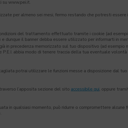
i su www.pei.it.
izzate per almeno sei mesi, fermo restando che potresti essere 
ù condizioni del trattamento effettuato tramite i cookie (ad esemp
e dunque il banner debba essere utilizzato per informarti in mer
to già in precedenza memorizzato sul tuo dispositivo (ad esempio ne
e P.E.I. abbia modo di tenere traccia della tua eventuale volontà
tagliata potrai utilizzare le funzioni messe a disposizione dal tu
raverso l’apposita sezione del sito
accessibile qui
, oppure trami
tuata in qualsiasi momento, può ridurre o compromettere alcune f
.