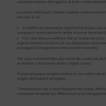
successivo elenco dettagliato di tutti i cookie present
Le scelte effettuate tramite il banner saranno memor
nel caso in cui:
si verifichi un mutamento significativo di una o pi
www.pei.it, eventualmente anche di nuove terze parti) 
P.E.I. non riesca a verificare che un cookie sia sta
legittimamente installati sul tuo dispositivo senza ch
proseguire la navigazione senza essere tracciato).
Nel caso intendessi fare una scelta dei cookie più det
di attivare o disattivare anche i singoli cookie.
Potrai comunque sempre rivedere le tue scelte sia att
meglio dettagliate di seguito.
Tieni presente che la disattivazione dei cookie, effet
comunque rendendo più difficoltosa la sua navigazione