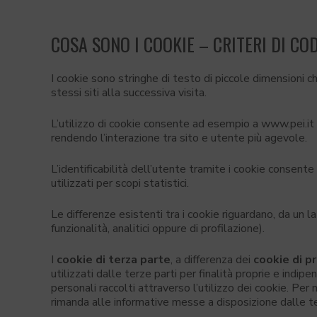
COSA SONO I COOKIE – CRITERI DI CO
I cookie sono stringhe di testo di piccole dimensioni c
stessi siti alla successiva visita.
L’utilizzo di cookie consente ad esempio a www.pei.it di
rendendo l’interazione tra sito e utente più agevole.
L’identificabilità dell’utente tramite i cookie consent
utilizzati per scopi statistici.
Le differenze esistenti tra i cookie riguardano, da un la
funzionalità, analitici oppure di profilazione).
I
cookie di terza parte
, a differenza dei
cookie di p
utilizzati dalle terze parti per finalità proprie e indip
personali raccolti attraverso l’utilizzo dei cookie. Per
rimanda alle informative messe a disposizione dalle te