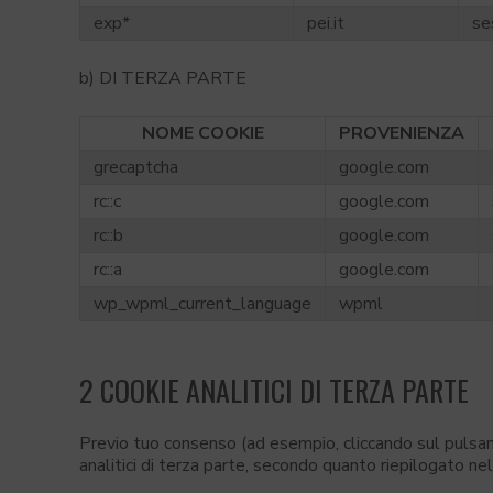
exp*
pei.it
se
b) DI TERZA PARTE
NOME COOKIE
PROVENIENZA
grecaptcha
google.com
rc::c
google.com
rc::b
google.com
rc::a
google.com
wp_wpml_current_language
wpml
2 COOKIE ANALITICI DI TERZA PARTE
Previo tuo consenso (ad esempio, cliccando sul pulsan
analitici di terza parte, secondo quanto riepilogato nel