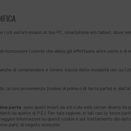
DIFICA
he i siti visitati inviano al tuo PC, smartphone e/o tablet, dove 
 riconoscere l’utente che abbia già effettuato altre visite e di r
e anche di comprendere e tenere traccia delle modalità con cui l’ut
to, la loro provenienza (cookie di prima o di terza parte) e, dall’al
rima parte
, sono quelli inviati da siti o da web server diversi da 
endenti da quelle di P.E.I. Per tale ragione, in tali casi le terze p
 maggiori informazioni su questi cookie e sul trattamento dei dati 
rze parti, di seguito elencate.