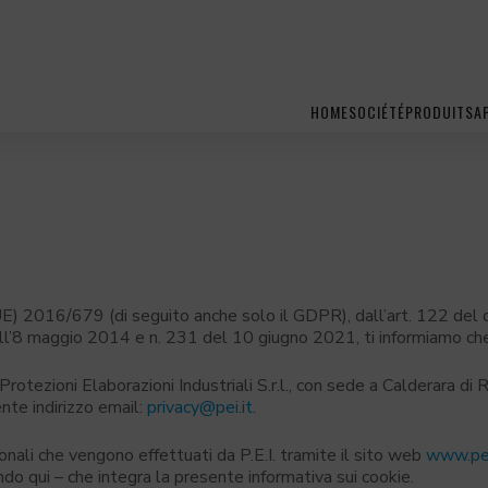
HOME
SOCIÉTÉ
PRODUITS
A
) 2016/679 (di seguito anche solo il GDPR), dall’art. 122 del 
ell’8 maggio 2014 e n. 231 del 10 giugno 2021, ti informiamo che
– Protezioni Elaborazioni Industriali S.r.l., con sede a Calderara d
ente indirizzo email:
privacy@pei.it
.
onali che vengono effettuati da P.E.I. tramite il sito web
www.pei
ndo qui – che integra la presente informativa sui cookie.