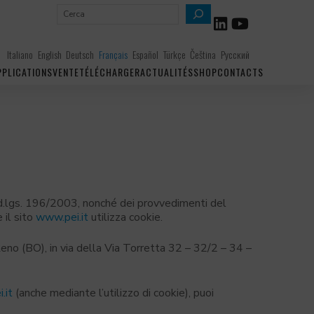
R
e
c
Italiano
English
Deutsch
Français
Español
Türkçe
Čeština
Русский
h
PPLICATIONS
VENTE
TÉLÉCHARGER
ACTUALITÉS
SHOP
CONTACTS
e
r
c
h
e
r
d.lgs. 196/2003, nonché dei provvedimenti del
 il sito
www.pei.it
utilizza cookie.
i Reno (BO), in via della Via Torretta 32 – 32/2 – 34 –
.it
(anche mediante l’utilizzo di cookie), puoi