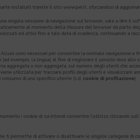
 parte installati tramite il sito www.pei.it, sforzandosi di aggiorn
 una singola sessione di navigazione sul browser, vale a dire il s
tomaticamente al momento della chiusura del browser da parte degl
zzati ed attivi fino a tale data di scadenza, continuando a raccog
. Alcuni sono necessari per consentire la normale navigazione e fru
i (ad esempio, la lingua) al fine di migliorare il servizio reso allo 
 forma aggregata o non aggregata, sul numero degli utenti che acce
 viene utilizzata per tracciare profili degli utenti e visualizzare 
i di consumo di uno specifico utente (c.d.
cookie di profilazione
).
 momento i cookie di cui intendi consentire l’utilizzo cliccando sul
he ti permette di attivare o disattivare le singole categorie di 