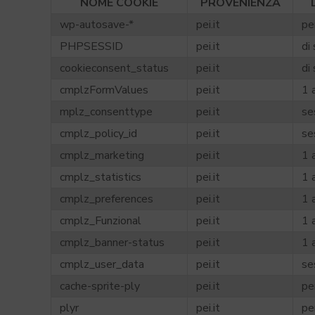
NOME COOKIE
PROVENIENZA
wp-autosave-*
pei.it
pe
PHPSESSID
pei.it
di
cookieconsent_status
pei.it
di
cmplzFormValues
pei.it
1 
mplz_consenttype
pei.it
se
cmplz_policy_id
pei.it
se
cmplz_marketing
pei.it
1 
cmplz_statistics
pei.it
1 
cmplz_preferences
pei.it
1 
cmplz_Funzional
pei.it
1 
cmplz_banner-status
pei.it
1 
cmplz_user_data
pei.it
se
cache-sprite-ply
pei.it
pe
plyr
pei.it
pe