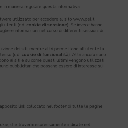
are in maniera regolare questa informativa.
oftware utilizzato per accedere al sito www.pei.it
i utenti (c.d.
cookie di sessione
). Se invece hanno
liere informazioni nel corso di differenti sessioni di
izione dei siti, mentre altri permettono all’utente la
stesso (c.d.
cookie di funzionalità
). Altri ancora sono
dono ai siti e su come questi ultimi vengono utilizzati
annunci pubblicitari che possano essere di interesse sui
l’apposito link collocato nel
footer
di tutte le pagine
cookie, che troverai espressamente indicate nel